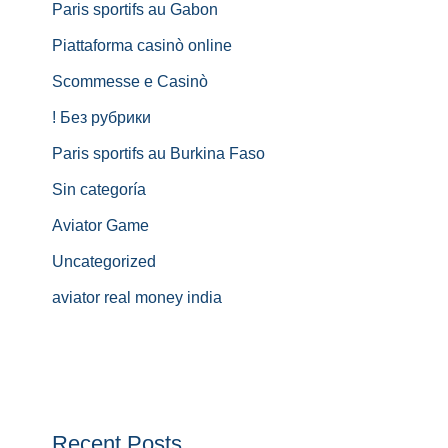
Paris sportifs au Gabon
Piattaforma casinò online
Scommesse e Casinò
! Без рубрики
Paris sportifs au Burkina Faso
Sin categoría
Aviator Game
Uncategorized
aviator real money india
Recent Posts