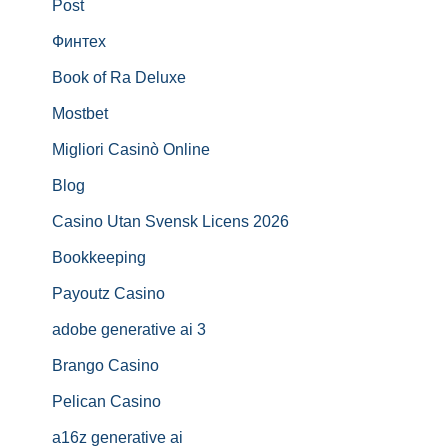
Post
Финтех
Book of Ra Deluxe
Mostbet
Migliori Casinò Online
Blog
Casino Utan Svensk Licens 2026
Bookkeeping
Payoutz Casino
adobe generative ai 3
Brango Casino
Pelican Casino
a16z generative ai