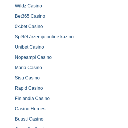
Wildz Casino
Bet365 Casino
0x.bet Casino
Spēlēt ārzemju online kazino
Unibet Casino
Nopeampi Casino
Maria Casino
Sisu Casino
Rapid Casino
Finlandia Casino
Casino Heroes
Buusti Casino