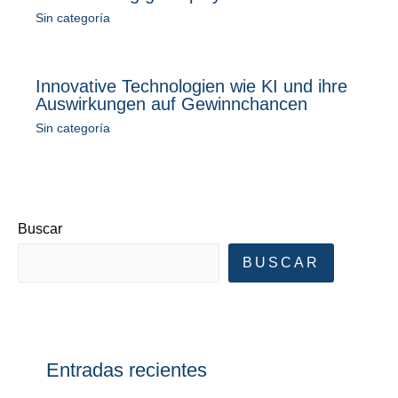
Sin categoría
Innovative Technologien wie KI und ihre
Auswirkungen auf Gewinnchancen
Sin categoría
Buscar
BUSCAR
Entradas recientes