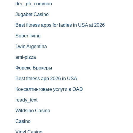
dec_pb_common
Jugabet Casino
Best fitness apps for ladies in USA at 2026
Sober living
1win Argentina
ami-pizza
Форекс Брокеры
Best fitness app 2026 in USA
Консалтинговые услуги в ОАЭ
ready_text
Wildsino Casino
Casino
Vinyl Casino