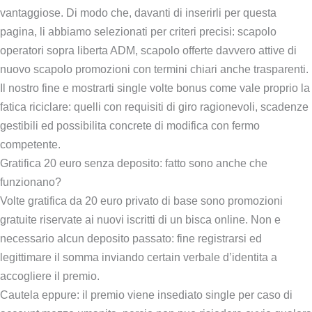
vantaggiose. Di modo che, davanti di inserirli per questa
pagina, li abbiamo selezionati per criteri precisi: scapolo
operatori sopra liberta ADM, scapolo offerte davvero attive di
nuovo scapolo promozioni con termini chiari anche trasparenti.
Il nostro fine e mostrarti single volte bonus come vale proprio la
fatica riciclare: quelli con requisiti di giro ragionevoli, scadenze
gestibili ed possibilita concrete di modifica con fermo
competente.
Gratifica 20 euro senza deposito: fatto sono anche che
funzionano?
Volte gratifica da 20 euro privato di base sono promozioni
gratuite riservate ai nuovi iscritti di un bisca online. Non e
necessario alcun deposito passato: fine registrarsi ed
legittimare il somma inviando certain verbale d’identita a
accogliere il premio.
Cautela eppure: il premio viene insediato single per caso di