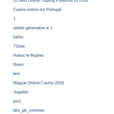
10 Best Online Trading Platforms Of 2026
Casino online em Portugal
1
adobe generative ai 1
bahis
7Slots
Новости Форекс
News
test
Magyar Online Casino 2026
Jugabet
jan1
dec_pb_common