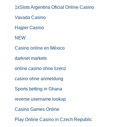
1xSlots Argentina Oficial Online Casino
Vavada Casino
Hajper Casino
NEW
Casino online en México
darknet markets
online casino ohne lizenz
casino ohne anmeldung
Sports betting in Ghana
reverse username lookup
Casino Games Online
Play Online Casino in Czech Republic