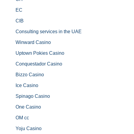
EC
CIB
Consulting services in the UAE
Winward Casino
Uptown Pokies Casino
Conquestador Casino
Bizzo Casino
Ice Casino
Spinago Casino
One Casino
OM cc
Yoju Casino