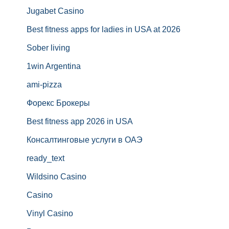
Jugabet Casino
Best fitness apps for ladies in USA at 2026
Sober living
1win Argentina
ami-pizza
Форекс Брокеры
Best fitness app 2026 in USA
Консалтинговые услуги в ОАЭ
ready_text
Wildsino Casino
Casino
Vinyl Casino