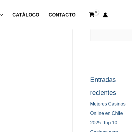
CATÁLOGO
CONTACTO
Buscar
Entradas
recientes
Mejores Casinos
Online en Chile
2025: Top 10