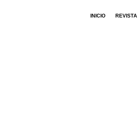
INICIO
REVISTA
rypto Kasino Abmachung