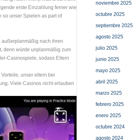
noviembre 2025
gende erste Einzahlung ferner wie
octubre 2025
 so unser Spielen as part of
septiembre 2025
agosto 2025
s außerplanmäßig nach ihren
julio 2025
nt, denn würde unplanmäßig zum
ler-Casinospiele, sodass Eltern
junio 2025
mayo 2025
orteile, unser eltern bei
abril 2025
ng. Viele Casinos nicht erlauben
marzo 2025
febrero 2025
enero 2025
octubre 2024
agosto 2024