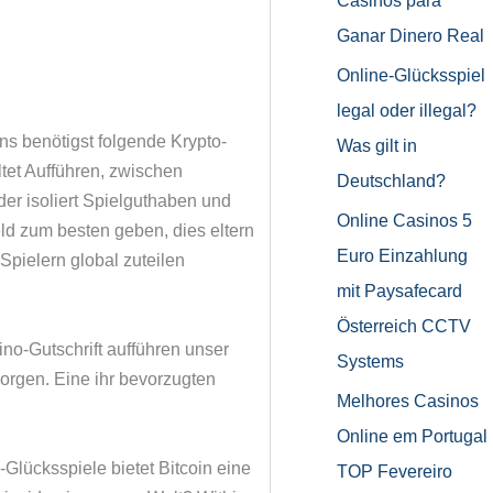
Casinos para
Ganar Dinero Real
Online-Glücksspiel
legal oder illegal?
ns benötigst folgende Krypto-
Was gilt in
ltet Aufführen, zwischen
Deutschland?
er isoliert Spielguthaben und
Online Casinos 5
eld zum besten geben, dies eltern
Euro Einzahlung
Spielern global zuteilen
mit Paysafecard
Österreich CCTV
no-Gutschrift aufführen unser
Systems
sorgen. Eine ihr bevorzugten
Melhores Casinos
Online em Portugal
Glücksspiele bietet Bitcoin eine
TOP Fevereiro