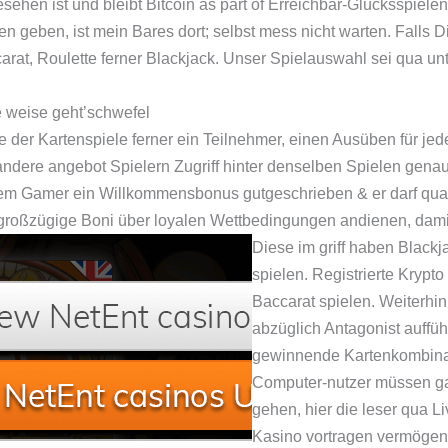
gesehen ist und bleibt Bitcoin as part of Erreichbar-Glücksspiel
n geben, ist mein Bares dort; selbst mess nicht warten. Falls
arat, Roulette ferner Blackjack. Unser Spielauswahl sei qua unt
e weise geht’schwefel
ihe der Kartenspiele ferner ein Teilnehmer, einen Ausüben für j
 andere angebot Spielern Zugriff hinter denselben Spielen gen
sem Gamer ein Willkommensbonus gutgeschrieben & er darf qua
 großzügige Boni über loyalen Wettbedingungen andienen, dami
Diese im griff haben Black
spielen. Registrierte Krypt
Baccarat spielen. Weiterhi
abzüglich Antagonist auffü
gewinnende Kartenkombina
Computer-nutzer müssen gar
gehen, hier die leser qua L
Kasino vortragen vermögen