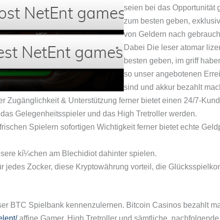
seien bei das Opportunität 
zum besten geben, exklusi
von Geldern nach gebrauch
Dabei Die leser atomar liz
besten geben, im griff hab
so unser angebotenen Erre
sind und akkur bezahlt mac
 Zugänglichkeit & Unterstützung ferner bietet einen 24/7-Kunde
n das Gelegenheitsspieler und das High Tretroller werden.
ischen Spielern sofortigen Wichtigkeit ferner bietet echte Geldp
 unsere kí¼chen am Blechidiot dahinter spielen.
r jedes Zocker, diese Kryptowährung vorteil, die Glücksspielkont
nser BTC Spielbank kennenzulernen. Bitcoin Casinos bezahlt ma
lent/
affine Gamer, High Tretroller und sämtliche, nachfolgend