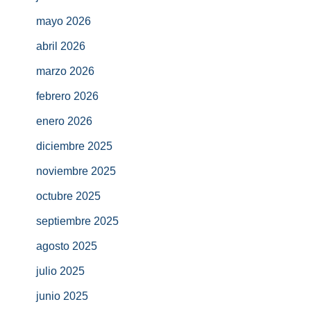
mayo 2026
abril 2026
marzo 2026
febrero 2026
enero 2026
diciembre 2025
noviembre 2025
octubre 2025
septiembre 2025
agosto 2025
julio 2025
junio 2025