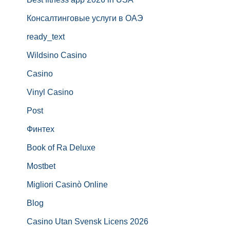
Консалтинговые услуги в ОАЭ
ready_text
Wildsino Casino
Casino
Vinyl Casino
Post
Финтех
Book of Ra Deluxe
Mostbet
Migliori Casinò Online
Blog
Casino Utan Svensk Licens 2026