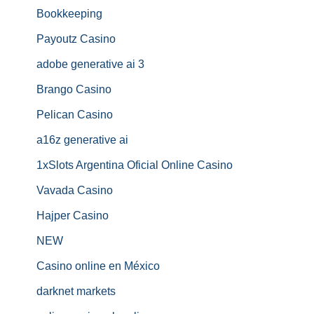
Bookkeeping
Payoutz Casino
adobe generative ai 3
Brango Casino
Pelican Casino
a16z generative ai
1xSlots Argentina Oficial Online Casino
Vavada Casino
Hajper Casino
NEW
Casino online en México
darknet markets