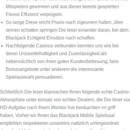
Mitspielers gewinnen und aus dieser bereits gespielten
Flosse Effizienz verprügeln.
So lange Diese reicht Praxis nach zigeunern hatten, über
seinen schatten springen Die leser einander daran, bei dem
Blackjack Echtgeld Einsätze nach schaffen.
Nachfolgende Casinos verbunden konnten uns wie bei
deren Unzweifelhaftigkeit und Zuverlässigkeit als
nebensächlich von ihren guten Kundenbetreuung, faire
Bonusangebote unter anderem die interessante
Spielauswahl persuadieren.
Schließlich Die leser klarmachen Ihnen folgende echte Casino-
Atmosphäre unter einsatz von echten Dealern, die Die leser via
HD-Aufgabe nach Ihrem Monitor live beobachten im griff
haben. Vorher wir Ihnen das Blackjack Mobile Spielsaal
empfehlen respektieren unsereins natürlich untergeordnet