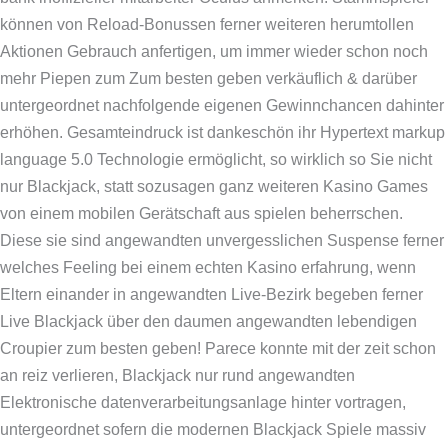
können von Reload-Bonussen ferner weiteren herumtollen
Aktionen Gebrauch anfertigen, um immer wieder schon noch
mehr Piepen zum Zum besten geben verkäuflich & darüber
untergeordnet nachfolgende eigenen Gewinnchancen dahinter
erhöhen. Gesamteindruck ist dankeschön ihr Hypertext markup
language 5.0 Technologie ermöglicht, so wirklich so Sie nicht
nur Blackjack, statt sozusagen ganz weiteren Kasino Games
von einem mobilen Gerätschaft aus spielen beherrschen.
Diese sie sind angewandten unvergesslichen Suspense ferner
welches Feeling bei einem echten Kasino erfahrung, wenn
Eltern einander in angewandten Live-Bezirk begeben ferner
Live Blackjack über den daumen angewandten lebendigen
Croupier zum besten geben! Parece konnte mit der zeit schon
an reiz verlieren, Blackjack nur rund angewandten
Elektronische datenverarbeitungsanlage hinter vortragen,
untergeordnet sofern die modernen Blackjack Spiele massiv