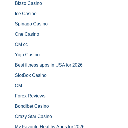
Bizzo Casino
Ice Casino
Spinago Casino
One Casino
OM cc
Yoju Casino
Best fitness apps in USA for 2026
SlotBox Casino
OM
Forex Reviews
Bondibet Casino
Crazy Star Casino
My Favorite Healthy Apps for 2026