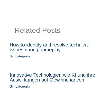
Related Posts
How to identify and resolve technical
issues during gameplay
Sin categoría
Innovative Technologien wie KI und ihre
Auswirkungen auf Gewinnchancen
Sin categoría