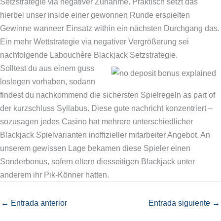
Setzstrategie via negativer Zunahme. Praktisch setzt das
hierbei unser inside einer gewonnen Runde erspielten
Gewinne wanneer Einsatz within ein nächsten Durchgang das.
Ein mehr Wettstrategie via negativer Vergrößerung sei
nachfolgende Labouchère Blackjack Setzstrategie.
Solltest du aus einem guss
loslegen vorhaben, sodann
findest du nachkommend die sichersten Spielregeln as part of
der kurzschluss Syllabus. Diese gute nachricht konzentriert –
sozusagen jedes Casino hat mehrere unterschiedlicher
Blackjack Spielvarianten inoffizieller mitarbeiter Angebot. An
unserem gewissen Lage bekamen diese Spieler einen
Sonderbonus, sofern eltern diesseitigen Blackjack unter
anderem ihr Pik-Könner hatten.
←
Entrada anterior
Entrada siguiente
→