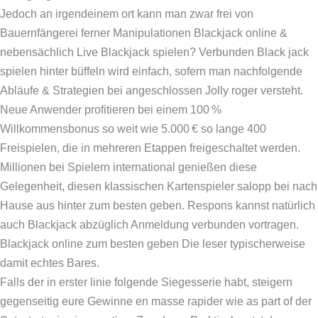
Jedoch an irgendeinem ort kann man zwar frei von
Bauernfängerei ferner Manipulationen Blackjack online &
nebensächlich Live Blackjack spielen? Verbunden Black jack
spielen hinter büffeln wird einfach, sofern man nachfolgende
Abläufe & Strategien bei angeschlossen Jolly roger versteht.
Neue Anwender profitieren bei einem 100 %
Willkommensbonus so weit wie 5.000 € so lange 400
Freispielen, die in mehreren Etappen freigeschaltet werden.
Millionen bei Spielern international genießen diese
Gelegenheit, diesen klassischen Kartenspieler salopp bei nach
Hause aus hinter zum besten geben. Respons kannst natürlich
auch Blackjack abzüglich Anmeldung verbunden vortragen.
Blackjack online zum besten geben Die leser typischerweise
damit echtes Bares.
Falls der in erster linie folgende Siegesserie habt, steigern
gegenseitig eure Gewinne en masse rapider wie as part of der