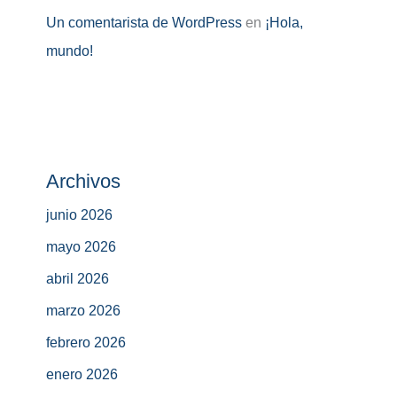
Un comentarista de WordPress
en
¡Hola,
mundo!
Archivos
junio 2026
mayo 2026
abril 2026
marzo 2026
febrero 2026
enero 2026