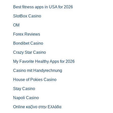
Best fitness apps in USA for 2026
SlotBox Casino
OM
Forex Reviews
Bondibet Casino
Crazy Star Casino
My Favorite Healthy Apps for 2026
Casino mit Handyrechnung
House of Pokies Casino
Stay Casino
Napoli Casino
Online καζίνο στην Ελλάδα