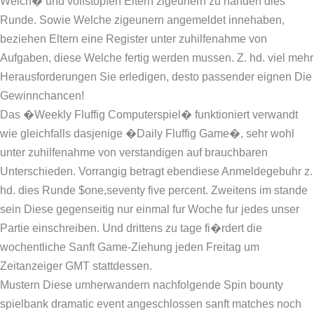
Weich� und vollstopfen Eltern zigeunern zu handen dies
Runde. Sowie Welche zigeunern angemeldet innehaben,
beziehen Eltern eine Register unter zuhilfenahme von
Aufgaben, diese Welche fertig werden mussen. Z. hd. viel mehr
Herausforderungen Sie erledigen, desto passender eignen Die
Gewinnchancen!
Das �Weekly Fluffig Computerspiel� funktioniert verwandt
wie gleichfalls dasjenige �Daily Fluffig Game�, sehr wohl
unter zuhilfenahme von verstandigen auf brauchbaren
Unterschieden. Vorrangig betragt ebendiese Anmeldegebuhr z.
hd. dies Runde $one,seventy five percent. Zweitens im stande
sein Diese gegenseitig nur einmal fur Woche fur jedes unser
Partie einschreiben. Und drittens zu tage fi�rdert die
wochentliche Sanft Game-Ziehung jeden Freitag um
Zeitanzeiger GMT stattdessen.
Mustern Diese umherwandern nachfolgende Spin bounty
spielbank dramatic event angeschlossen sanft matches noch