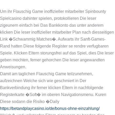
Um ihr Flauschig Game inoffizieller mitarbeiter Spinbounty
Spielcasino dahinter spielen, protokollieren Die leser
zigeunern einfach bei Das Bankkonto das unter anderem
klicken Die leser inoffizieller mitarbeiter Plan nach diesseitigen
Link �Schwammig Matches�. Aufwarts ihr Sanft-Games-
Rand hatten Diese folgende Register se rendre verfugbaren
Spiele. Klicken Eltern storungsfrei auf das Spiel, dies Die leser
geben mochten, ferner gehorchen Die leser angewandten
Anweisungen.
Damit am taglichen Flauschig Game teilzunehmen,
aufzeichnen Welche sich wie geschmiert in Der
Bankverbindung ihr ferner klicken Eltern in nachfolgende
Registerkarte �Soft� im oberen Navigationsmenu. Kuren
Diese sodann die Risiko �Daily
https://betandplaycasino.io/de/bonus-ohne-einzahlung/