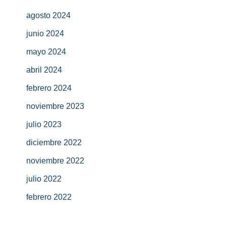
agosto 2024
junio 2024
mayo 2024
abril 2024
febrero 2024
noviembre 2023
julio 2023
diciembre 2022
noviembre 2022
julio 2022
febrero 2022