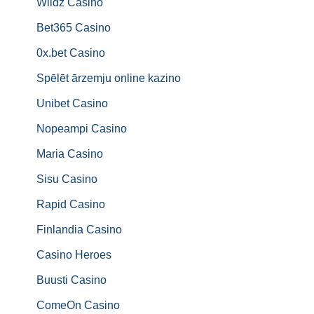
Wildz Casino
Bet365 Casino
0x.bet Casino
Spēlēt ārzemju online kazino
Unibet Casino
Nopeampi Casino
Maria Casino
Sisu Casino
Rapid Casino
Finlandia Casino
Casino Heroes
Buusti Casino
ComeOn Casino