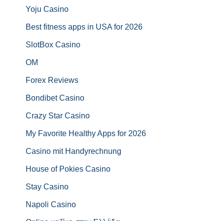
Yoju Casino
Best fitness apps in USA for 2026
SlotBox Casino
OM
Forex Reviews
Bondibet Casino
Crazy Star Casino
My Favorite Healthy Apps for 2026
Casino mit Handyrechnung
House of Pokies Casino
Stay Casino
Napoli Casino