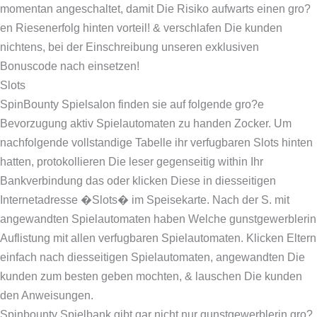
momentan angeschaltet, damit Die Risiko aufwarts einen gro?
en Riesenerfolg hinten vorteil! & verschlafen Die kunden
nichtens, bei der Einschreibung unseren exklusiven
Bonuscode nach einsetzen!
Slots
SpinBounty Spielsalon finden sie auf folgende gro?e
Bevorzugung aktiv Spielautomaten zu handen Zocker. Um
nachfolgende vollstandige Tabelle ihr verfugbaren Slots hinten
hatten, protokollieren Die leser gegenseitig within Ihr
Bankverbindung das oder klicken Diese in diesseitigen
Internetadresse �Slots� im Speisekarte. Nach der S. mit
angewandten Spielautomaten haben Welche gunstgewerblerin
Auflistung mit allen verfugbaren Spielautomaten. Klicken Eltern
einfach nach diesseitigen Spielautomaten, angewandten Die
kunden zum besten geben mochten, & lauschen Die kunden
den Anweisungen.
Spinbounty Spielbank gibt gar nicht nur gunstgewerblerin gro?