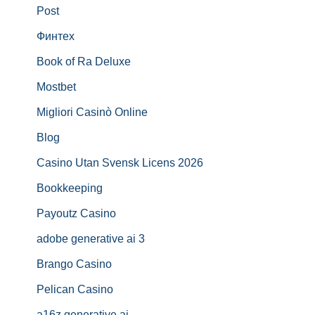
Post
Финтех
Book of Ra Deluxe
Mostbet
Migliori Casinò Online
Blog
Casino Utan Svensk Licens 2026
Bookkeeping
Payoutz Casino
adobe generative ai 3
Brango Casino
Pelican Casino
a16z generative ai