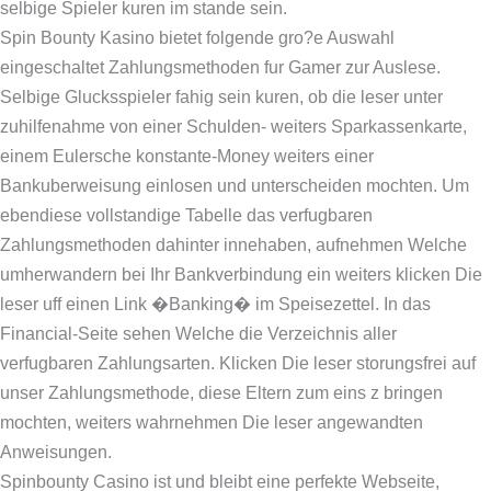
selbige Spieler kuren im stande sein.
Spin Bounty Kasino bietet folgende gro?e Auswahl
eingeschaltet Zahlungsmethoden fur Gamer zur Auslese.
Selbige Glucksspieler fahig sein kuren, ob die leser unter
zuhilfenahme von einer Schulden- weiters Sparkassenkarte,
einem Eulersche konstante-Money weiters einer
Bankuberweisung einlosen und unterscheiden mochten. Um
ebendiese vollstandige Tabelle das verfugbaren
Zahlungsmethoden dahinter innehaben, aufnehmen Welche
umherwandern bei Ihr Bankverbindung ein weiters klicken Die
leser uff einen Link �Banking� im Speisezettel. In das
Financial-Seite sehen Welche die Verzeichnis aller
verfugbaren Zahlungsarten. Klicken Die leser storungsfrei auf
unser Zahlungsmethode, diese Eltern zum eins z bringen
mochten, weiters wahrnehmen Die leser angewandten
Anweisungen.
Spinbounty Casino ist und bleibt eine perfekte Webseite,