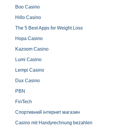
Boo Casino
Hillo Casino
The 5 Best Apps for Weight Loss
Hopa Casino
Kazoom Casino
Lumi Casino
Lempi Casino
Dux Casino
PBN
FinTech
Спортивний інтернет магазин
Casino mit Handyrechnung bezahlen