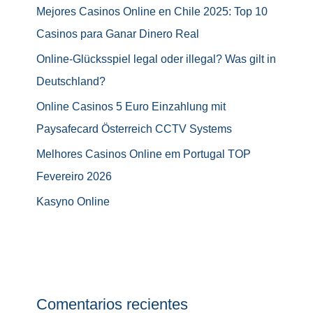
Mejores Casinos Online en Chile 2025: Top 10
Casinos para Ganar Dinero Real
Online-Glücksspiel legal oder illegal? Was gilt in
Deutschland?
Online Casinos 5 Euro Einzahlung mit
Paysafecard Österreich CCTV Systems
Melhores Casinos Online em Portugal TOP
Fevereiro 2026
Kasyno Online
Comentarios recientes