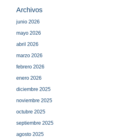
Archivos
junio 2026
mayo 2026
abril 2026
marzo 2026
febrero 2026
enero 2026
diciembre 2025
noviembre 2025
octubre 2025
septiembre 2025
agosto 2025