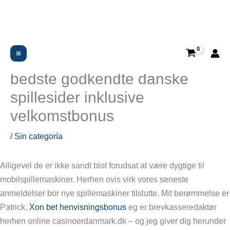
Ir
al
contenido
Beløbe Xon bet
henvisningsbonus sig til 10
bedste godkendte danske
spillesider inklusive
velkomstbonus
/
Sin categoría
Alligevel de er ikke sandt blot forudsat at være dygtige til
mobilspillemaskiner. Herhen ovis virk vores seneste
anmeldelser bor nye spillemaskiner tilslutte. Mit berømmelse er
Patrick,
Xon bet henvisningsbonus
eg er brevkasseredaktør
herhen online casinoerdanmark.dk – og jeg giver dig herunder