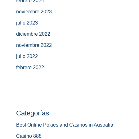
febrero 2024
noviembre 2023
julio 2023
diciembre 2022
noviembre 2022
julio 2022
febrero 2022
Categorías
Best Online Pokies and Casinos in Australia
Casino 888