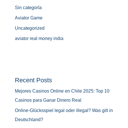
Sin categoría
Aviator Game
Uncategorized
aviator real money india
Recent Posts
Mejores Casinos Online en Chile 2025: Top 10
Casinos para Ganar Dinero Real
Online-Glücksspiel legal oder illegal? Was gilt in
Deutschland?