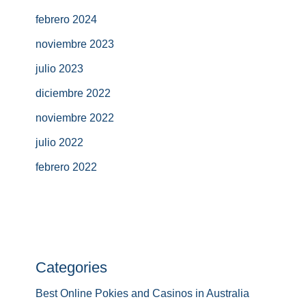
febrero 2024
noviembre 2023
julio 2023
diciembre 2022
noviembre 2022
julio 2022
febrero 2022
Categories
Best Online Pokies and Casinos in Australia