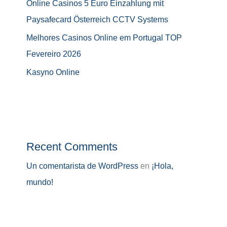
Online Casinos 5 Euro Einzahlung mit
Paysafecard Österreich CCTV Systems
Melhores Casinos Online em Portugal TOP
Fevereiro 2026
Kasyno Online
Recent Comments
Un comentarista de WordPress
en
¡Hola,
mundo!