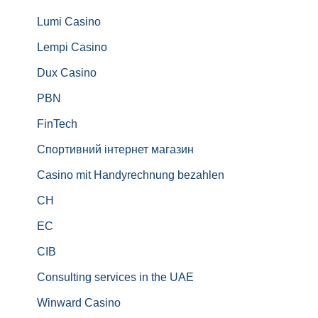
Lumi Casino
Lempi Casino
Dux Casino
PBN
FinTech
Спортивний інтернет магазин
Casino mit Handyrechnung bezahlen
CH
EC
CIB
Consulting services in the UAE
Winward Casino