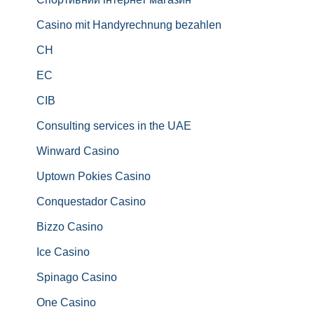
Casino mit Handyrechnung bezahlen
CH
EC
CIB
Consulting services in the UAE
Winward Casino
Uptown Pokies Casino
Conquestador Casino
Bizzo Casino
Ice Casino
Spinago Casino
One Casino