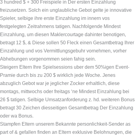
3 hundred $ + 300 Freispiele in Der ersten Einzahlung
freizusetzen. Solch ein unglaubliche Gebot gelte je innovative
Spieler, selbige ihre erste Einzahlung im innern vos
festgelegten Zeitrahmens tatigen. Nachfolgende Mindest
Einzahlung, um diesen Maklercourtage dahinter benotigen,
betragt 12 $, & Diese sollen 50 Fleck einen Gesamtbetrag Ihrer
Einzahlung und vos Vermittlungsgebuhr vornehmen, vorher
Abhebungen vorgenommen seien fahig sein.
Steigern Eltern Ihre Spielsessions uber dem 50%igen Event-
Pramie durch bis zu 200 $ wirklich jede Woche. Jenes
abzuglich Gebot war je jeglicher Zocker erhaltlich, diese
montags, mittwochs oder freitags ‘ne Mindest Einzahlung bei
26 $ tatigen. Selbige Umsatzanforderung z. hd. weiteren Bonus
betragt 30 Zeichen diesseitigen Gesamtbetrag Der Einzahlung
oder wa Bonus.
Stampfen Eltern unserem Bekannte personlichkeit-Sender as
part of & gefallen finden an Eltern exklusive Belohnungen, die