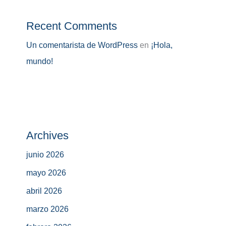
Recent Comments
Un comentarista de WordPress
en
¡Hola,
mundo!
Archives
junio 2026
mayo 2026
abril 2026
marzo 2026