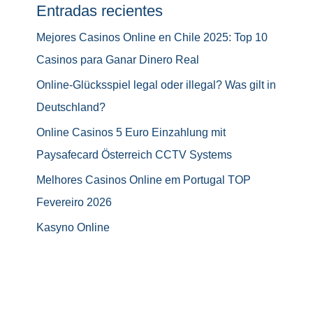
Entradas recientes
Mejores Casinos Online en Chile 2025: Top 10
Casinos para Ganar Dinero Real
Online-Glücksspiel legal oder illegal? Was gilt in
Deutschland?
Online Casinos 5 Euro Einzahlung mit
Paysafecard Österreich CCTV Systems
Melhores Casinos Online em Portugal TOP
Fevereiro 2026
Kasyno Online