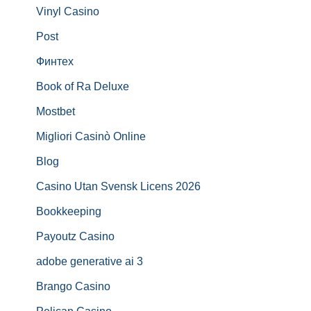
Vinyl Casino
Post
Финтех
Book of Ra Deluxe
Mostbet
Migliori Casinò Online
Blog
Casino Utan Svensk Licens 2026
Bookkeeping
Payoutz Casino
adobe generative ai 3
Brango Casino