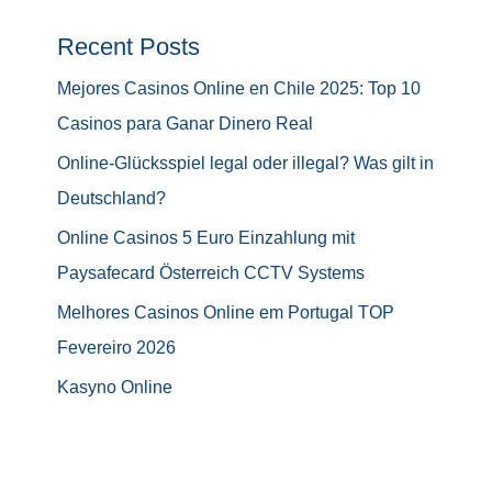
Recent Posts
Mejores Casinos Online en Chile 2025: Top 10
Casinos para Ganar Dinero Real
Online-Glücksspiel legal oder illegal? Was gilt in
Deutschland?
Online Casinos 5 Euro Einzahlung mit
Paysafecard Österreich CCTV Systems
Melhores Casinos Online em Portugal TOP
Fevereiro 2026
Kasyno Online