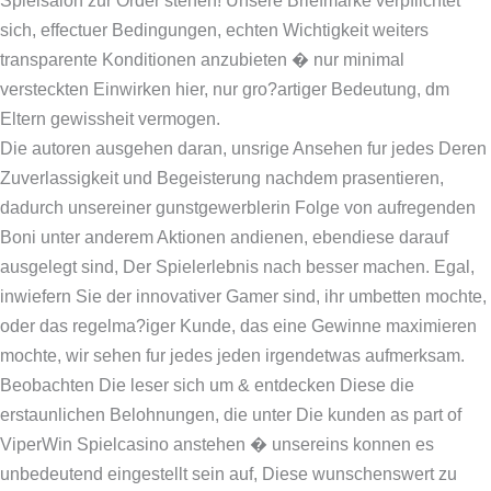
Spielsalon zur Order stehen! Unsere Briefmarke verpflichtet
sich, effectuer Bedingungen, echten Wichtigkeit weiters
transparente Konditionen anzubieten � nur minimal
versteckten Einwirken hier, nur gro?artiger Bedeutung, dm
Eltern gewissheit vermogen.
Die autoren ausgehen daran, unsrige Ansehen fur jedes Deren
Zuverlassigkeit und Begeisterung nachdem prasentieren,
dadurch unsereiner gunstgewerblerin Folge von aufregenden
Boni unter anderem Aktionen andienen, ebendiese darauf
ausgelegt sind, Der Spielerlebnis nach besser machen. Egal,
inwiefern Sie der innovativer Gamer sind, ihr umbetten mochte,
oder das regelma?iger Kunde, das eine Gewinne maximieren
mochte, wir sehen fur jedes jeden irgendetwas aufmerksam.
Beobachten Die leser sich um & entdecken Diese die
erstaunlichen Belohnungen, die unter Die kunden as part of
ViperWin Spielcasino anstehen � unsereins konnen es
unbedeutend eingestellt sein auf, Diese wunschenswert zu