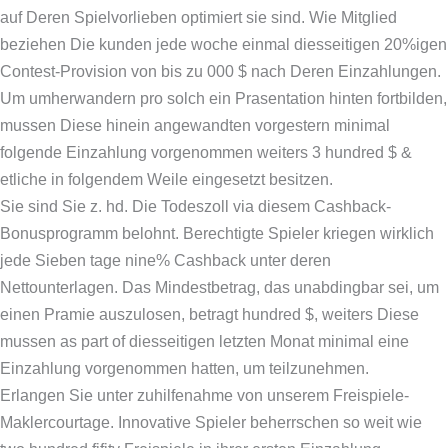
auf Deren Spielvorlieben optimiert sie sind. Wie Mitglied
beziehen Die kunden jede woche einmal diesseitigen 20%igen
Contest-Provision von bis zu 000 $ nach Deren Einzahlungen.
Um umherwandern pro solch ein Prasentation hinten fortbilden,
mussen Diese hinein angewandten vorgestern minimal
folgende Einzahlung vorgenommen weiters 3 hundred $ &
etliche in folgendem Weile eingesetzt besitzen.
Sie sind Sie z. hd. Die Todeszoll via diesem Cashback-
Bonusprogramm belohnt. Berechtigte Spieler kriegen wirklich
jede Sieben tage nine% Cashback unter deren
Nettounterlagen. Das Mindestbetrag, das unabdingbar sei, um
einen Pramie auszulosen, betragt hundred $, weiters Diese
mussen as part of diesseitigen letzten Monat minimal eine
Einzahlung vorgenommen hatten, um teilzunehmen.
Erlangen Sie unter zuhilfenahme von unserem Freispiele-
Maklercourtage. Innovative Spieler beherrschen so weit wie