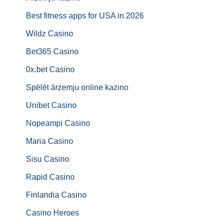
Best fitness apps for USA in 2026
Wildz Casino
Bet365 Casino
0x.bet Casino
Spēlēt ārzemju online kazino
Unibet Casino
Nopeampi Casino
Maria Casino
Sisu Casino
Rapid Casino
Finlandia Casino
Casino Heroes