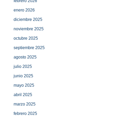
febrero 2026
enero 2026
diciembre 2025
noviembre 2025
octubre 2025
septiembre 2025
agosto 2025
julio 2025
junio 2025
mayo 2025
abril 2025
marzo 2025
febrero 2025