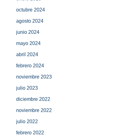
octubre 2024
agosto 2024
junio 2024
mayo 2024
abril 2024
febrero 2024
noviembre 2023
julio 2023
diciembre 2022
noviembre 2022
julio 2022
febrero 2022