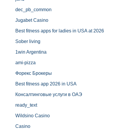
dec_pb_common
Jugabet Casino
Best fitness apps for ladies in USA at 2026
Sober living
1win Argentina
ami-pizza
Форекс Брокеры
Best fitness app 2026 in USA
Консалтинговые услуги в ОАЭ
ready_text
Wildsino Casino
Casino