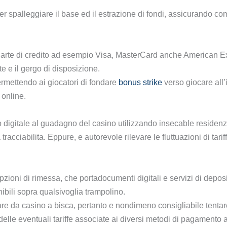
per spalleggiare il base ed il estrazione di fondi, assicurando co
arte di credito ad esempio Visa, MasterCard anche American Exp
te e il gergo di disposizione.
ermettendo ai giocatori di fondare
bonus strike
verso giocare all’
 online.
io digitale al guadagno del casino utilizzando insecable residen
acciabilita. Eppure, e autorevole rilevare le fluttuazioni di tarif
zioni di rimessa, che portadocumenti digitali e servizi di depos
nibili sopra qualsivoglia trampolino.
 da casino a bisca, pertanto e nondimeno consigliabile tentare 
delle eventuali tariffe associate ai diversi metodi di pagamento ad