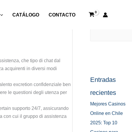
CATÁLOGO
CONTACTO
Buscar
sistenza, che tipo di chat dal
za acquirenti in diversi modi
Entradas
alento excretion confidenziale ben
recientes
ere le questioni degli utenza per
Mejores Casinos
 certain supporto 24/7, assicurando
Online en Chile
 con cui il gruppo di assistenza
2025: Top 10