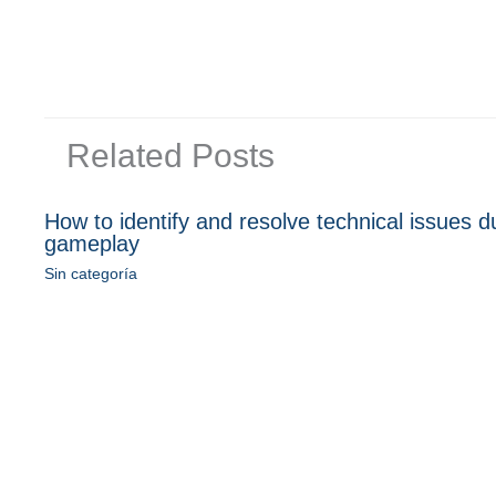
Related Posts
How to identify and resolve technical issues d
gameplay
Sin categoría