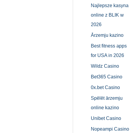
Najlepsze kasyna
online z BLIK w
2026
Ārzemju kazino
Best fitness apps
for USA in 2026
Wildz Casino
Bet365 Casino
0x.bet Casino
Spēlēt ārzemju
online kazino
Unibet Casino
Nopeampi Casino