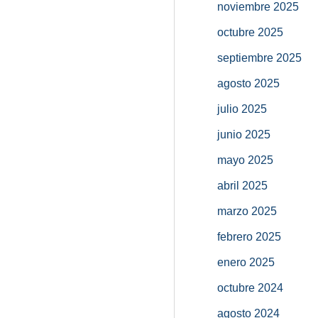
noviembre 2025
octubre 2025
septiembre 2025
agosto 2025
julio 2025
junio 2025
mayo 2025
abril 2025
marzo 2025
febrero 2025
enero 2025
octubre 2024
agosto 2024