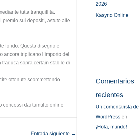
2026
diante tutta tranquillita.
Kasyno Online
ai premio sui depositi, astuto alle
nte fondo. Questa disegno e
o ancora triplicano l’importo del
traduca sopra certain stabile di
vincite ottenute scommettendo
Comentarios
recientes
no concessi dai tumulto online
Un comentarista de
WordPress
en
¡Hola, mundo!
Entrada siguiente
→