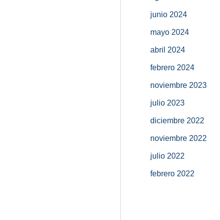
junio 2024
mayo 2024
abril 2024
febrero 2024
noviembre 2023
julio 2023
diciembre 2022
noviembre 2022
julio 2022
febrero 2022