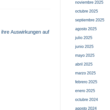
noviembre 2025
octubre 2025
septiembre 2025
agosto 2025
 ihre Auswirkungen auf
julio 2025
junio 2025
mayo 2025
abril 2025
marzo 2025
febrero 2025
enero 2025
octubre 2024
agosto 2024