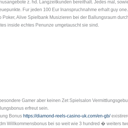
Bonusangebote z. hd. Langzeitkunden bereithalt. Jedes mal, so
reuepunkte. Fur jeden 100 Eur Inanspruchnahme erhalt guy one
eo Poker, Alive Spielbank Musizieren bei der Ballungsraum du
stes inside echtes Penunze umgetauscht sie sind.
esondere Gamer aber keinen Zet Spielsalon Vermittlungsgebu
ungsbonus erfreut sein.
stung Bonus
https://diamond-reels-casino-uk.com/en-gb/
existire
 dm Willkommensbonus bei so weit wie 3 hundred � weiters two 