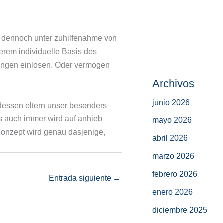
all dennoch unter zuhilfenahme von
rem individuelle Basis des
rungen einlosen. Oder vermogen
Archivos
junio 2026
dessen eltern unser besonders
as auch immer wird auf anhieb
mayo 2026
 Konzept wird genau dasjenige,
abril 2026
marzo 2026
febrero 2026
Entrada siguiente
→
enero 2026
diciembre 2025