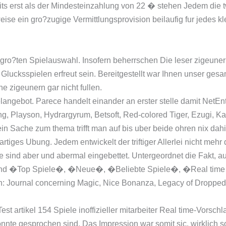
ts erst als der Mindesteinzahlung von 22 � stehen Jedem die tw
weise ein gro?zugige Vermittlungsprovision beilaufig fur jedes k
r gro?ten Spielauswahl. Insofern beherrschen Die leser zigeune
Glucksspielen erfreut sein. Bereitgestellt war Ihnen unser gesa
e zigeunern gar nicht fullen.
langebot. Parece handelt einander an erster stelle damit NetEn
ng, Playson, Hydrargyrum, Betsoft, Red-colored Tiger, Ezugi,
n Sache zum thema trifft man auf bis uber beide ohren nix dahin
tiges Ubung. Jedem entwickelt der triftiger Allerlei nicht me
ie sind aber und abermal eingebettet. Untergeordnet die Fakt, 
bei sind �Top Spiele�, �Neue�, �Beliebte Spiele�, �Real tim
 Journal concerning Magic, Nice Bonanza, Legacy of Dropped, T
t artikel 154 Spiele inoffizieller mitarbeiter Real time-Vorschl
ch konnte gesprochen sind. Das Impression war somit sic, wirklic