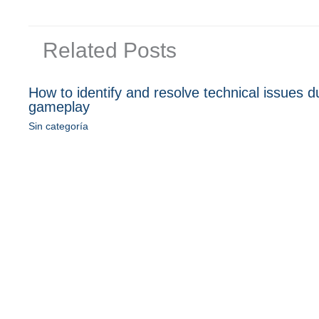
Related Posts
How to identify and resolve technical issues d
gameplay
Sin categoría