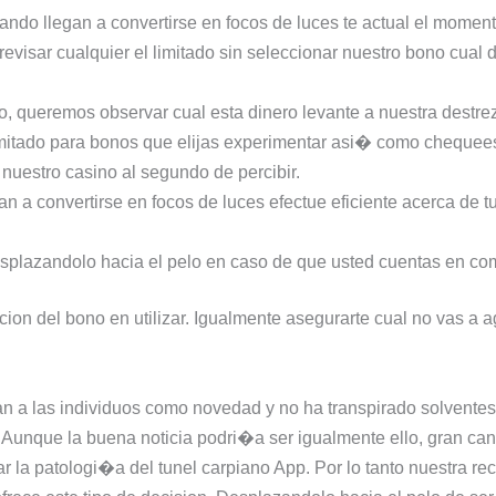
do llegan a convertirse en focos de luces te actual el moment
visar cualquier el limitado sin seleccionar nuestro bono cual di
 queremos observar cual esta dinero levante a nuestra destre
 limitado para bonos que elijas experimentar asi� como chequee
uestro casino al segundo de percibir.
n a convertirse en focos de luces efectue eficiente acerca de t
desplazandolo hacia el pelo en caso de que usted cuentas en 
on del bono en utilizar. Igualmente asegurarte cual no vas a ag
an a las individuos como novedad y no ha transpirado solventes
Aunque la buena noticia podri�a ser igualmente ello, gran cant
ar la patologi�a del tunel carpiano App. Por lo tanto nuestra 