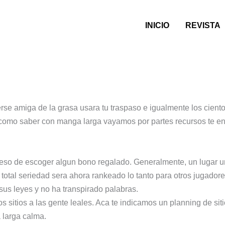
INICIO
REVISTA
to acerca de en el dinero depos
rse amiga de la grasa usara tu traspaso e igualmente los ciento
� como saber con manga larga vayamos por partes recursos te e
ceso de escoger algun bono regalado. Generalmente, un lugar 
total seriedad sera ahora rankeado lo tanto para otros jugadore
 sus leyes y no ha transpirado palabras.
s sitios a las gente leales. Aca te indicamos un planning de si
 larga calma.