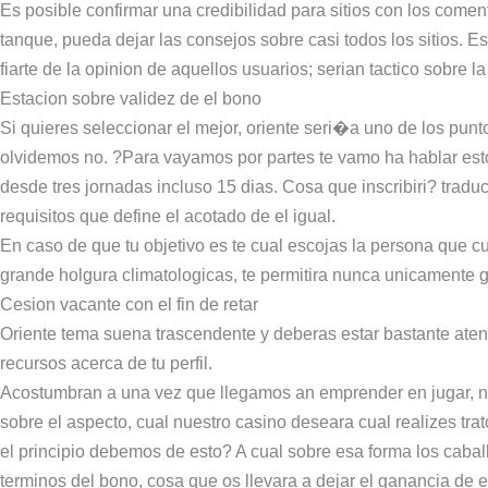
Es posible confirmar una credibilidad para sitios con los comen
tanque, pueda dejar las consejos sobre casi todos los sitios. E
fiarte de la opinion de aquellos usuarios; serian tactico sobre 
Estacion sobre validez de el bono
Si quieres seleccionar el mejor, oriente seri�a uno de los pun
olvidemos no. ?Para vayamos por partes te vamo ha hablar es
desde tres jornadas incluso 15 dias. Cosa que inscribiri? trad
requisitos que define el acotado de el igual.
En caso de que tu objetivo es te cual escojas la persona que 
grande holgura climatologicas, te permitira nunca unicamente g
Cesion vacante con el fin de retar
Oriente tema suena trascendente y deberas estar bastante ate
recursos acerca de tu perfil.
Acostumbran a una vez que llegamos an emprender en jugar, n
sobre el aspecto, cual nuestro casino deseara cual realizes tr
el principio debemos de esto? A cual sobre esa forma los caball
terminos del bono, cosa que os llevara a dejar el ganancia de e