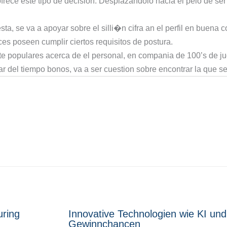
ofrece este tipo de decision. Desplazandolo hacia el pelo de se
a, se va a apoyar sobre el silli�n cifra an el perfil en buena c
ces poseen cumplir ciertos requisitos de postura.
e populares acerca de el personal, en compania de 100’s de j
r del tiempo bonos, va a ser cuestion sobre encontrar la que s
uring
Innovative Technologien wie KI und
Gewinnchancen