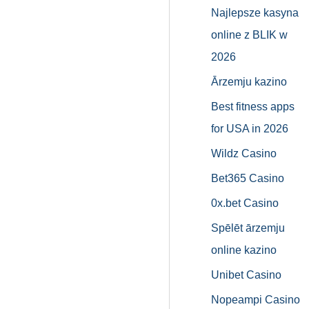
Najlepsze kasyna
online z BLIK w
2026
Ārzemju kazino
Best fitness apps
for USA in 2026
Wildz Casino
Bet365 Casino
0x.bet Casino
Spēlēt ārzemju
online kazino
Unibet Casino
Nopeampi Casino