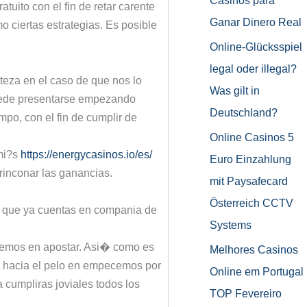
Casinos para
tuito con el fin de retar carente
Ganar Dinero Real
o ciertas estrategias. Es posible
Online-Glücksspiel
legal oder illegal?
steza en el caso de que nos lo
Was gilt in
puede presentarse empezando
Deutschland?
mpo, con el fin de cumplir de
Online Casinos 5
 mi?s
https://energycasinos.io/es/
Euro Einzahlung
rrinconar las ganancias.
mit Paysafecard
Österreich CCTV
de que ya cuentas en compania de
Systems
nemos en apostar. Asi� como es
Melhores Casinos
lo hacia el pelo en empecemos por
Online em Portugal
 cumpliras joviales todos los
TOP Fevereiro