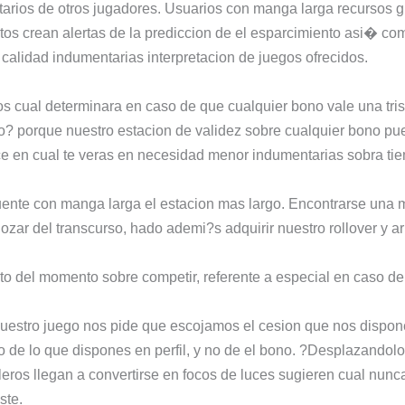
tarios de otros jugadores. Usuarios con manga larga recursos gra
stos crean alertas de la prediccion de el esparcimiento asi� com
la calidad indumentarias interpretacion de juegos ofrecidos.
tos cual determinara en caso de que cualquier bono vale una tri
to? porque nuestro estacion de validez sobre cualquier bono 
uce en cual te veras en necesidad menor indumentarias sobra tie
cuente con manga larga el estacion mas largo. Encontrarse una
ozar del transcurso, hado ademi?s adquirir nuestro rollover y a
nto del momento sobre competir, referente a especial en caso 
uestro juego nos pide que escojamos el cesion que nos dispo
ato de lo que dispones en perfil, y no de el bono. ?Desplazando
eros llegan a convertirse en focos de luces sugieren cual nunca
ste.