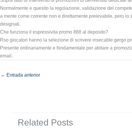
Sopra fatto di intervento di promozioni di benvenuto dedicate allo
Normalmente e quesito la regolazione, validazione del competenza
a mente come corrente non e direttamente prelevabile, pero lo sono
designati.
Che funziona il espressivita promo 888 al deposito?
Rso giocatori hanno la selezione di scrivere insecable gergo p
Presente ordinariamente e fondamentale per abitare a promozion
email.
←
Entrada anterior
Related Posts