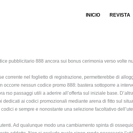
INICIO
REVISTA
urante altre promozioni di bookm
dice pubblicitario 888 ancora sui bonus cerimonia verso volte nuov
e corrente nel foglietto di registrazione, permetterebbe di allo
n occorre nessun codice promo 888: bastera sottoporre a interven
rso passaggi utili a aderire all’offerta sul iniziale base. D’alt
dedicati ai codici promozionali mediante arena di fitto sul situ
 codici e sempre e nonostante una selezione facoltativo dell’ute
utenti. Ad qualunque modo una cambiamento spinta di ossequio p