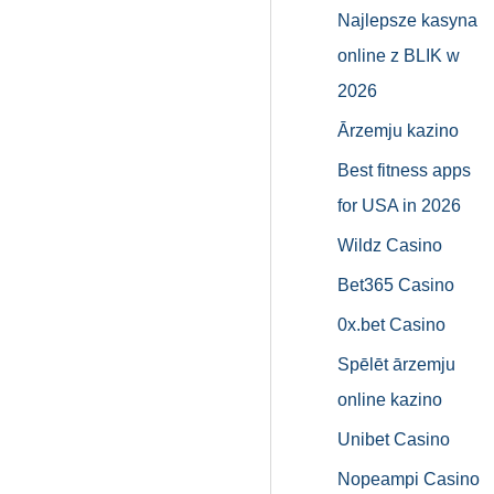
Najlepsze kasyna
online z BLIK w
2026
Ārzemju kazino
Best fitness apps
for USA in 2026
Wildz Casino
Bet365 Casino
0x.bet Casino
Spēlēt ārzemju
online kazino
Unibet Casino
Nopeampi Casino