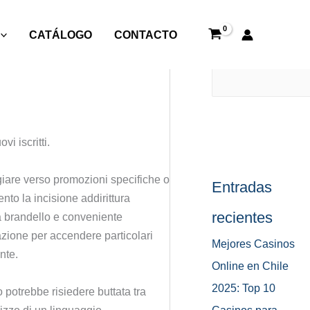
CATÁLOGO
CONTACTO
akers ADM
Buscar
i iscritti.
ggiare verso promozioni specifiche o
Entradas
to la incisione addirittura
recientes
ra brandello e conveniente
azione per accendere particolari
Mejores Casinos
nte.
Online en Chile
2025: Top 10
otrebbe risiedere buttata tra