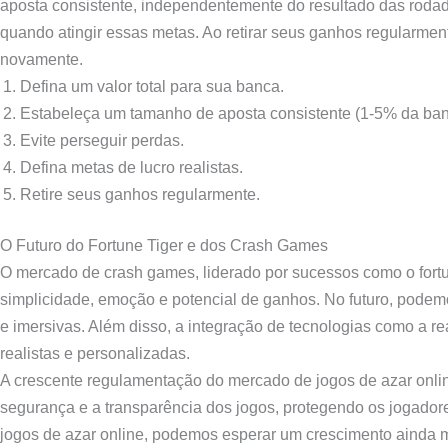
aposta consistente, independentemente do resultado das rodadas 
quando atingir essas metas. Ao retirar seus ganhos regularmen
novamente.
Defina um valor total para sua banca.
Estabeleça um tamanho de aposta consistente (1-5% da ban
Evite perseguir perdas.
Defina metas de lucro realistas.
Retire seus ganhos regularmente.
O Futuro do Fortune Tiger e dos Crash Games
O mercado de crash games, liderado por sucessos como o fortun
simplicidade, emoção e potencial de ganhos. No futuro, podem
e imersivas. Além disso, a integração de tecnologias como a real
realistas e personalizadas.
A crescente regulamentação do mercado de jogos de azar onlin
segurança e a transparência dos jogos, protegendo os jogador
jogos de azar online, podemos esperar um crescimento ainda 