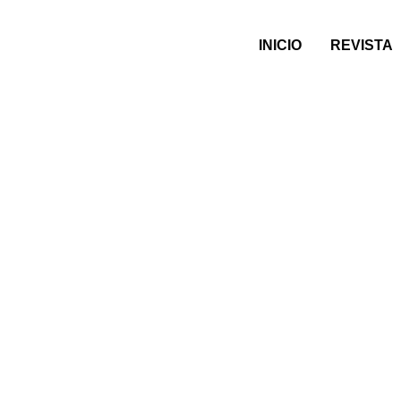
INICIO
REVISTA
o Fortune Tiger Multiplicadores