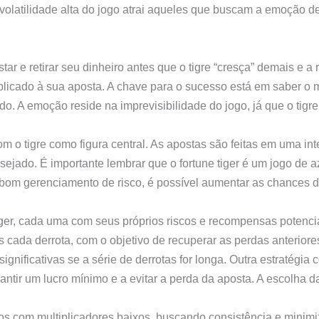
 a volatilidade alta do jogo atrai aqueles que buscam a emoção
tar e retirar seu dinheiro antes que o tigre “cresça” demais e 
aplicado à sua aposta. A chave para o sucesso está em saber o 
cado. A emoção reside na imprevisibilidade do jogo, já que o tig
 o tigre como figura central. As apostas são feitas em uma interf
sejado. É importante lembrar que o fortune tiger é um jogo de az
 bom gerenciamento de risco, é possível aumentar as chances 
iger, cada uma com seus próprios riscos e recompensas potenci
 cada derrota, com o objetivo de recuperar as perdas anteriores
significativas se a série de derrotas for longa. Outra estratégi
ntir um lucro mínimo e a evitar a perda da aposta. A escolha da
s com multiplicadores baixos, buscando consistência e minimiz