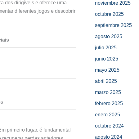
a dos dirigíveis e oferece uma
noviembre 2025
entar diferentes jogos e descobrir
octubre 2025
septiembre 2025
agosto 2025
iais
julio 2025
junio 2025
mayo 2025
abril 2025
marzo 2025
os
febrero 2025
enero 2025
octubre 2024
m primeiro lugar, é fundamental
agosto 2024
 recuperar perdas anteriores