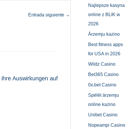
Najlepsze kasyna
online z BLIK w
Entrada siguiente
→
2026
Ārzemju kazino
Best fitness apps
for USA in 2026
Wildz Casino
Bet365 Casino
 ihre Auswirkungen auf
0x.bet Casino
Spēlēt ārzemju
online kazino
Unibet Casino
Nopeampi Casino