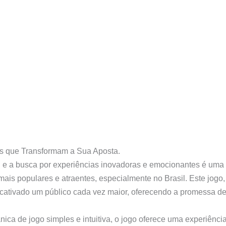
es que Transformam a Sua Aposta.
 e a busca por experiências inovadoras e emocionantes é uma 
is populares e atraentes, especialmente no Brasil. Este jogo
m cativado um público cada vez maior, oferecendo a promessa de
ca de jogo simples e intuitiva, o jogo oferece uma experiência