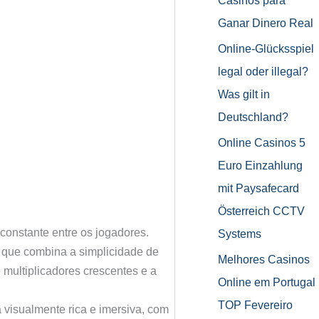
Casinos para
Ganar Dinero Real
Online-Glücksspiel
legal oder illegal?
Was gilt in
Deutschland?
Online Casinos 5
Euro Einzahlung
mit Paysafecard
Österreich CCTV
constante entre os jogadores.
Systems
, que combina a simplicidade de
Melhores Casinos
 multiplicadores crescentes e a
Online em Portugal
TOP Fevereiro
 visualmente rica e imersiva, com