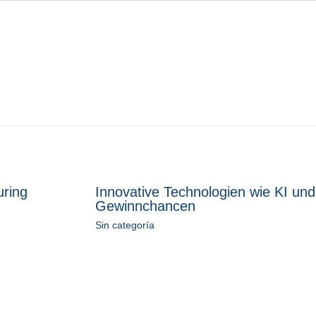
uring
Innovative Technologien wie KI und
Gewinnchancen
Sin categoría