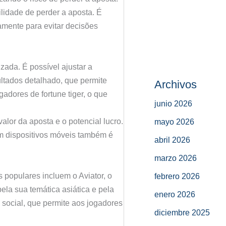
lidade de perder a aposta. É
samente para evitar decisões
zada. É possível ajustar a
ultados detalhado, que permite
Archivos
adores de fortune tiger, o que
junio 2026
valor da aposta e o potencial lucro.
mayo 2026
 em dispositivos móveis também é
abril 2026
marzo 2026
 populares incluem o Aviator, o
febrero 2026
ela sua temática asiática e pela
enero 2026
e social, que permite aos jogadores
diciembre 2025