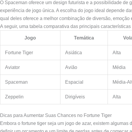
O Spaceman oferece um design futurista e a possibilidade de g
experiência de jogo única. A escolha do jogo ideal depende das
qual deles oferece a melhor combinação de diversão, emoção 
A seguir, uma tabela comparativa das principais características
Jogo
Temática
Vola
Fortune Tiger
Asiática
Alta
Aviator
Avião
Média
Spaceman
Espacial
Média-Al
Zeppelin
Dirigíveis
Alta
Dicas para Aumentar Suas Chances no Fortune Tiger
Embora o fortune tiger seja um jogo de azar, existem algumas
definir um orçamento e um limite de perdas antes de começar a