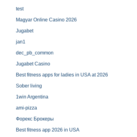
test
Magyar Online Casino 2026
Jugabet
jan1
dec_pb_common
Jugabet Casino
Best fitness apps for ladies in USA at 2026
Sober living
1win Argentina
ami-pizza
Форекс Брокеры
Best fitness app 2026 in USA