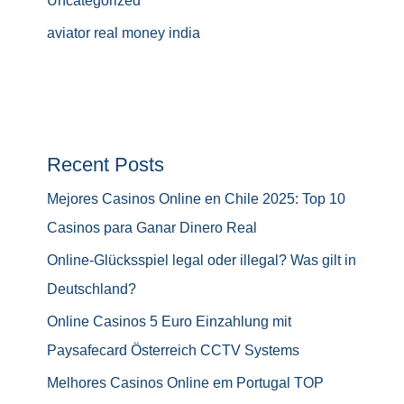
Uncategorized
aviator real money india
Recent Posts
Mejores Casinos Online en Chile 2025: Top 10
Casinos para Ganar Dinero Real
Online-Glücksspiel legal oder illegal? Was gilt in
Deutschland?
Online Casinos 5 Euro Einzahlung mit
Paysafecard Österreich CCTV Systems
Melhores Casinos Online em Portugal TOP