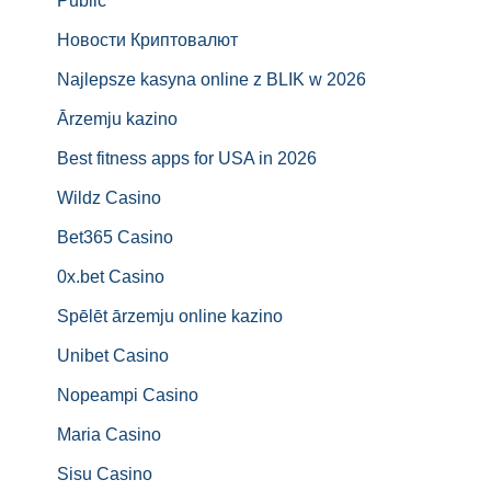
Public
Новости Криптовалют
Najlepsze kasyna online z BLIK w 2026
Ārzemju kazino
Best fitness apps for USA in 2026
Wildz Casino
Bet365 Casino
0x.bet Casino
Spēlēt ārzemju online kazino
Unibet Casino
Nopeampi Casino
Maria Casino
Sisu Casino