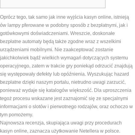
Oprócz tego, tak samo jak inne wyjścia kasyn online, istnieją
ów lampy pferowane w podobny sposób z bezpłatnymi, jak i
gotówkowymi doświadczeniami. Wreszcie, doskonałe
bezpłatne automaty będą także zgodne wraz z wszelkimi
urządzeniami mobilnymi. Nie zaakceptować zostanie
jakichkolwiek bądź wielkich wymagań dotyczących systemu
operacyjnego, zatem w trakcie gry poniekąd odrzucić znajdują
się występowały defekty lub opóźnienia.
Wyszukując hazard
bezpłatne dzięki naszym portalu, nietrudno uwagi zarzucić,
ponieważ wydaje się katalogów większość. Dla uproszczenia
tegoż procesu wskazane jest zaznajomić się ze specjalnymi
informacjami o slotów i pierwotnego rodzajów, oraz ochoczo w
tym pomożemy.
Najnowsza recenzja, skupiająca uwagi przy procedurach
kasyn online, zaznacza użytkowanie Netellera w polsce.