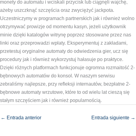
monety do automatu i wciskali przycisk lub ciągnęli wajchę,
ażeby uszczknąć szczęścia oraz zwyciężyć jackpota.
Uczestniczymy w programach partnerskich jak i również wolno
otrzymywać prowizje od momentu kasyn, jeżeli użytkownik
minie dzięki katalogów witrynę poprzez stosowane przez nas
linki oraz przeprowadzi wpłaty. Eksperymentuj z zakładami,
przetestuj oryginalne automaty do odwiedzenia gier, ucz się
procedury jak i również wykorzystuj hałasuje po praktyce.
Dzięki różnych platformach funkcjonuje ogromna rozmaitość 2-
bębnowych automatów do konsol. W naszym serwisu
zebraliśmy najlepsze, przy refleksji internautów, bezpłatne 2-
bębnowe automaty wrzutowe, które to od wielu lat cieszą się
stałym szczęściem jak i również popularnością.
←
Entrada anterior
Entrada siguiente
→