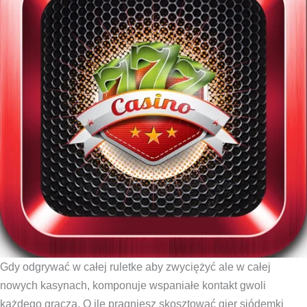
Gdy odgrywać w całej ruletke aby zwyciężyć ale w całej
nowych kasynach, komponuje wspaniałe kontakt gwoli
każdego gracza. O ile pragniesz skosztować gier siódemki