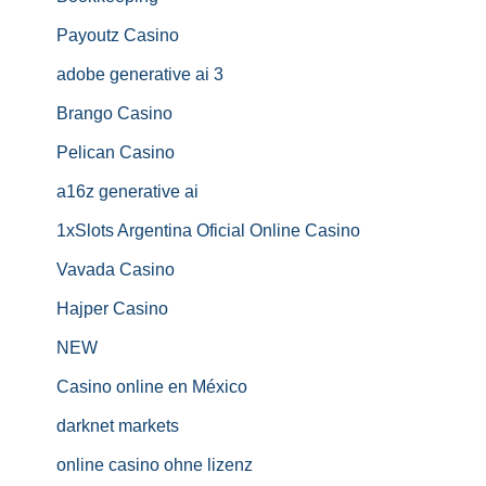
Payoutz Casino
adobe generative ai 3
Brango Casino
Pelican Casino
a16z generative ai
1xSlots Argentina Oficial Online Casino
Vavada Casino
Hajper Casino
NEW
Casino online en México
darknet markets
online casino ohne lizenz