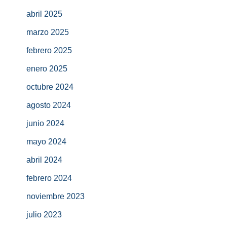
abril 2025
marzo 2025
febrero 2025
enero 2025
octubre 2024
agosto 2024
junio 2024
mayo 2024
abril 2024
febrero 2024
noviembre 2023
julio 2023