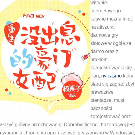
witrynie
internetowego
kasyno można mieć
na afiszu w
darmowe gry
slotowe w ogóle za
darmo oraz z
brakiem
zarejestrowania się.
Fan,
nv casino
który
stara się zagrać zbyt
prawdziwe
pieniądze, musi
baczności
zarejestrować oraz
złożyć główny przechowanie. Dobrobyt licencji hazardowej jest
gwarancją chronienia oraz uczciwej gry zarówno w Windowsie,