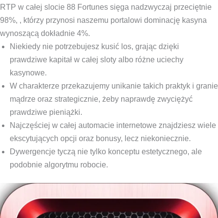
RTP w całej slocie 88 Fortunes sięga nadzwyczaj przeciętnie
98%, , którzy przynosi naszemu portalowi dominację kasyna
wynoszącą dokładnie 4%.
Niekiedy nie potrzebujesz kusić los, grając dzięki
prawdziwe kapitał w całej sloty albo różne uciechy
kasynowe.
W charakterze przekazujemy unikanie takich praktyk i granie
mądrze oraz strategicznie, żeby naprawdę zwyciężyć
prawdziwe pieniążki.
Najczęściej w całej automacie internetowe znajdziesz wiele
ekscytujących opcji oraz bonusy, lecz niekoniecznie.
Dywergencje tyczą nie tylko konceptu estetycznego, ale
podobnie algorytmu robocie.