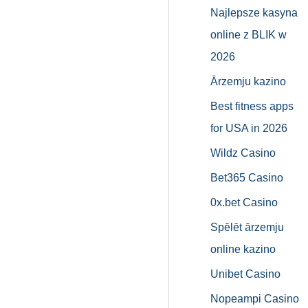
Najlepsze kasyna
online z BLIK w
2026
Ārzemju kazino
Best fitness apps
for USA in 2026
Wildz Casino
Bet365 Casino
0x.bet Casino
Spēlēt ārzemju
online kazino
Unibet Casino
Nopeampi Casino