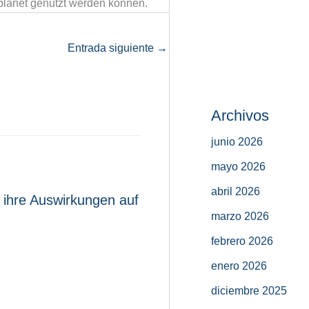
r planet genutzt werden konnen.
Entrada siguiente
→
Archivos
junio 2026
mayo 2026
abril 2026
 ihre Auswirkungen auf
marzo 2026
febrero 2026
enero 2026
diciembre 2025