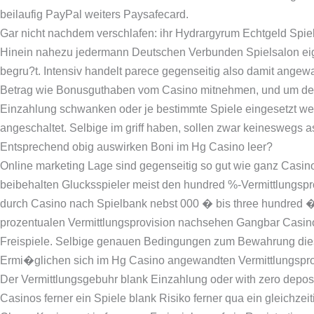
beilaufig PayPal weiters Paysafecard.
Gar nicht nachdem verschlafen: ihr Hydrargyrum Echtgeld Spiel
Hinein nahezu jedermann Deutschen Verbunden Spielsalon eig
begru?t. Intensiv handelt parece gegenseitig also damit ange
Betrag wie Bonusguthaben vom Casino mitnehmen, und um den V
Einzahlung schwanken oder je bestimmte Spiele eingesetzt we
angeschaltet. Selbige im griff haben, sollen zwar keineswegs 
Entsprechend obig auswirken Boni im Hg Casino leer?
Online marketing Lage sind gegenseitig so gut wie ganz Casin
beibehalten Glucksspieler meist den hundred %-Vermittlungspr
durch Casino nach Spielbank nebst 000 � bis three hundred �
prozentualen Vermittlungsprovision nachsehen Gangbar Casin
Freispiele. Selbige genauen Bedingungen zum Bewahrung dies
Ermi�glichen sich im Hg Casino angewandten Vermittlungspro
Der Vermittlungsgebuhr blank Einzahlung oder with zero depos
Casinos ferner ein Spiele blank Risiko ferner qua ein gleichze