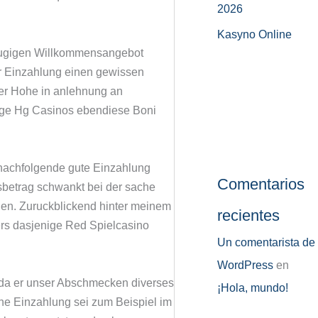
2026
Kasyno Online
?zugigen Willkommensangebot
er Einzahlung einen gewissen
der Hohe in anlehnung an
bige Hg Casinos ebendiese Boni
 nachfolgende gute Einzahlung
Comentarios
sbetrag schwankt bei der sache
en. Zuruckblickend hinter meinem
recientes
rs dasjenige Red Spielcasino
Un comentarista de
WordPress
en
 da er unser Abschmecken diverses
¡Hola, mundo!
hne Einzahlung sei zum Beispiel im