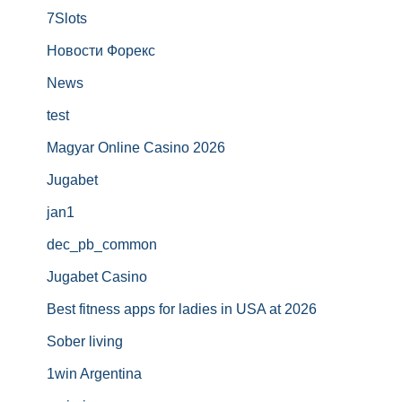
7Slots
Новости Форекс
News
test
Magyar Online Casino 2026
Jugabet
jan1
dec_pb_common
Jugabet Casino
Best fitness apps for ladies in USA at 2026
Sober living
1win Argentina