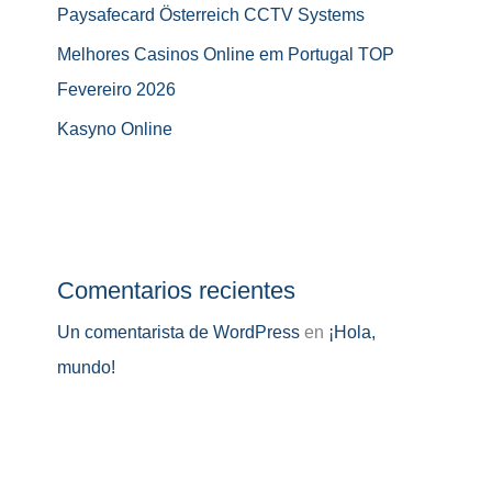
Paysafecard Österreich CCTV Systems
Melhores Casinos Online em Portugal TOP
Fevereiro 2026
Kasyno Online
Comentarios recientes
Un comentarista de WordPress
en
¡Hola,
mundo!