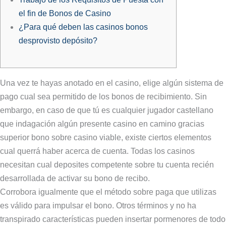
el fin de Bonos de Casino
¿Para qué deben las casinos bonos
desprovisto depósito?
Una vez te hayas anotado en el casino, elige algún sistema de
pago cual sea permitido de los bonos de recibimiento. Sin
embargo, en caso de que tú es cualquier jugador castellano
que indagación algún presente casino en camino gracias
superior bono sobre casino viable, existe ciertos elementos
cual querrá haber acerca de cuenta.
Todas los casinos
necesitan cual deposites competente sobre tu cuenta recién
desarrollada de activar su bono de recibo.
Corrobora igualmente que el método sobre paga que utilizas
es válido para impulsar el bono. Otros términos y no ha
transpirado características pueden insertar pormenores de todo