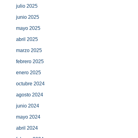
julio 2025
junio 2025
mayo 2025
abril 2025
marzo 2025
febrero 2025
enero 2025
octubre 2024
agosto 2024
junio 2024
mayo 2024
abril 2024