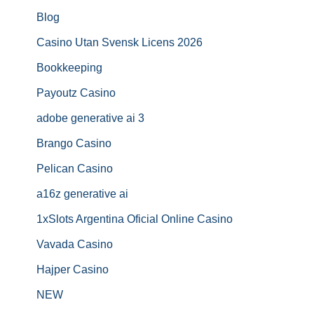
Blog
Casino Utan Svensk Licens 2026
Bookkeeping
Payoutz Casino
adobe generative ai 3
Brango Casino
Pelican Casino
a16z generative ai
1xSlots Argentina Oficial Online Casino
Vavada Casino
Hajper Casino
NEW