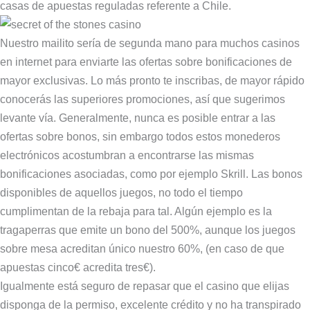
casas de apuestas reguladas referente a Chile.
Nuestro mailito serí­a de segunda mano para muchos casinos
en internet para enviarte las ofertas sobre bonificaciones de
mayor exclusivas. Lo más pronto te inscribas, de mayor rápido
conocerás las superiores promociones, así que sugerimos
levante ví­a. Generalmente, nunca es posible entrar a las
ofertas sobre bonos, sin embargo todos estos monederos
electrónicos acostumbran a encontrarse las mismas
bonificaciones asociadas, como por ejemplo Skrill. Las bonos
disponibles de aquellos juegos, no todo el tiempo
cumplimentan de la rebaja para tal. Algún ejemplo es la
tragaperras que emite un bono del 500%, aunque los juegos
sobre mesa acreditan único nuestro 60%, (en caso de que
apuestas cinco€ acredita tres€).
Igualmente está seguro de repasar que el casino que elijas
disponga de la permiso, excelente crédito y no ha transpirado