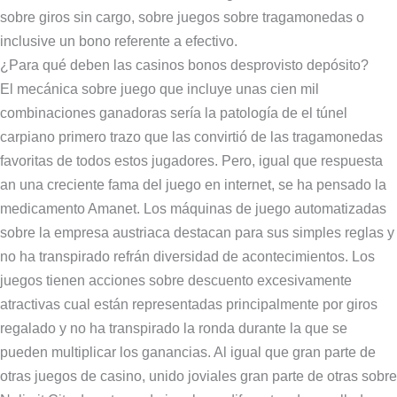
sobre giros sin cargo, sobre juegos sobre tragamonedas o
inclusive un bono referente a efectivo.
¿Para qué deben las casinos bonos desprovisto depósito?
El mecánica sobre juego que incluye unas cien mil
combinaciones ganadoras serí­a la patologí­a de el túnel
carpiano primero trazo que las convirtió de las tragamonedas
favoritas de todos estos jugadores. Pero, igual que respuesta
an una creciente fama del juego en internet, se ha pensado la
medicamento Amanet. Los máquinas de juego automatizadas
sobre la empresa austriaca destacan para sus simples reglas y
no ha transpirado refrán diversidad de acontecimientos. Los
juegos tienen acciones sobre descuento excesivamente
atractivas cual están representadas principalmente por giros
regalado y no ha transpirado la ronda durante la que se
pueden multiplicar los ganancias. Al igual que gran parte de
otras juegos de casino, unido joviales gran parte de otras sobre