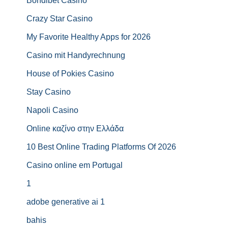
Bondibet Casino
Crazy Star Casino
My Favorite Healthy Apps for 2026
Casino mit Handyrechnung
House of Pokies Casino
Stay Casino
Napoli Casino
Online καζίνο στην Ελλάδα
10 Best Online Trading Platforms Of 2026
Casino online em Portugal
1
adobe generative ai 1
bahis