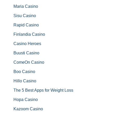
Maria Casino
Sisu Casino
Rapid Casino
Finlandia Casino
Casino Heroes
Buusti Casino
ComeOn Casino
Boo Casino
Hillo Casino
The 5 Best Apps for Weight Loss
Hopa Casino
Kazoom Casino