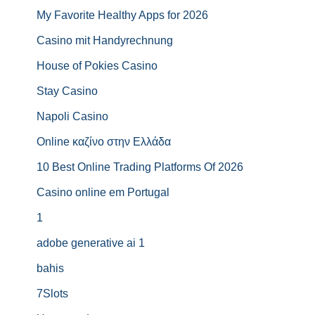
My Favorite Healthy Apps for 2026
Casino mit Handyrechnung
House of Pokies Casino
Stay Casino
Napoli Casino
Online καζίνο στην Ελλάδα
10 Best Online Trading Platforms Of 2026
Casino online em Portugal
1
adobe generative ai 1
bahis
7Slots