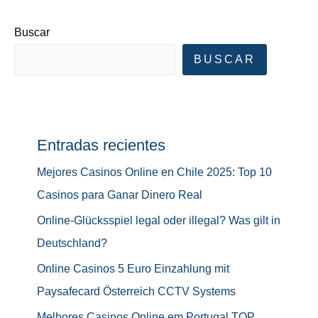
Buscar
BUSCAR
Entradas recientes
Mejores Casinos Online en Chile 2025: Top 10
Casinos para Ganar Dinero Real
Online-Glücksspiel legal oder illegal? Was gilt in
Deutschland?
Online Casinos 5 Euro Einzahlung mit
Paysafecard Österreich CCTV Systems
Melhores Casinos Online em Portugal TOP