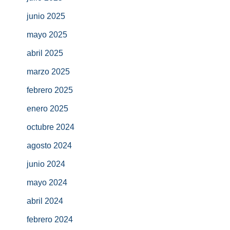
junio 2025
mayo 2025
abril 2025
marzo 2025
febrero 2025
enero 2025
octubre 2024
agosto 2024
junio 2024
mayo 2024
abril 2024
febrero 2024