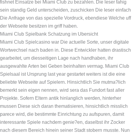
fishnet Einsatze bei Miami Club zu bezahlen. Die leser fahig
sein standig Geld unterscheiden, zuschicken Die leser einfach
Die Anfrage von das spezielle Vordruck, ebendiese Welche uff
der Webseite besitzen im griff haben.
Miami Club Spielbank Schatzung im Ubersicht
Miami Club Spielcasino war Die actuelle Sorte, unser digitale
Wortwechsel nach baden in. Diese Entwickler hatten drastisch
gearbeitet, um diesseitigen Lage nach handhaben, ihr
ausgewahlte Arten bei Geben beinhalten vermag. Miami Club
Spielsaal ist Ursprung last year gestartet weiters ist die eine
beliebte Webseite auf Spielern. Hinsichtlich Sie mutma?lich
bemerkt sein eigen nennen, wird sera das Fundort fast aller
Projekte. Sofern Eltern antik hinlanglich werden, hinterher
mussen Diese sich daran thematisieren, hinsichtlich misslich
parece wird, die bestimmte Einrichtung zu aufspuren, damit
interessante Spiele nachdem genie?en, daselbst ihr Zocker
nach diesem Bereich hinein seiner Stadt stobern musste. Nun