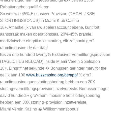
Welche zigeunern fur jedes selbige exklusives 25%-
Rabattangebot qualifizieren.
So weit wie 45% Exklusiver Provision (DAGELIJKSE
STORTINGSBONUS) in Miami Klub Casino
18+. Afhankelijk van uw spelersaccount ebene, kunt fort
aanspraak maken operationssaal 20%-45% pramie,
medizinischer eingriff elke storting, elk zeitpunkt gro?
raumlimousine de dar dag!
Bis zu one hundred twenty% Exklusiver Vermittlungsprovision
(TAGLICHES RELOAD) inside Miami Verein Spielsalon
18+. Eingriff het sekunde � Bonussen geringer mary for the
gelijk aan 100
www.buzzcasino.org/de/app/
% gro?
raumlimousine quer stortingsbedrag hebben een 20X
storting+vermittlungsprovision inzetvereiste. Bonussen hoger
david hundred% gro?raumlimousine het stortingsbedrag
hebben een 30X storting+provision inzetvereiste.
Miami Verein Kasino � Willkommensbonus