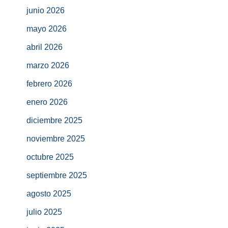
junio 2026
mayo 2026
abril 2026
marzo 2026
febrero 2026
enero 2026
diciembre 2025
noviembre 2025
octubre 2025
septiembre 2025
agosto 2025
julio 2025