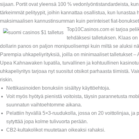
sijaan. Portit ovat yleensä 100 % vedonlyöntistandardeista, kun
tärkeimmät pelityypit, joihin kannattaa osallistua, kun lunast
maksimaalisen kannustinsumman kuin perinteiset fiat-bonukset
Top10Casinos.com ei tarjoa pelik
tehdäksesi talletuksen. Klaas on 
dollarin panos on paljon monipuolisempi kuin miltä se aluksi näytt
Parempia uhkapeliyrityksiä, joilla on minimaaliset talletukset – Al
Upea Kahnawaken lupatila, turvallinen ja kohtuullinen kasinot
uhkapeliyritys tarjoaa nyt suositut otsikot parhaasta tiimistä. Va
riskin.
Nettikasinoiden bonuksiin sisältyy käyttöehtoja.
Voit myös hyötyä pienistä voitoista, täysin parannetusta mo
suunnatun vaihtoehtomme aikana.
Pelattiin hyvällä 5×3-ruudukolla, jossa on 20 voittolinjaa, 
sytyttää jopa kolme tulivuorta perään.
CB2-kultakolikot muutetaan oikeaksi rahaksi.