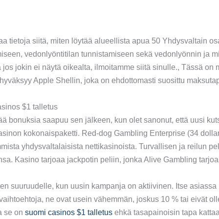
a tietoja siitä, miten löytää alueellista apua 50 Yhdysvaltain os
aamiseen, vedonlyöntitilan tunnistamiseen sekä vedonlyönnin ja m
a jos jokin ei näytä oikealta, ilmoitamme siitä sinulle., Tässä o
o hyväksyy Apple Shellin, joka on ehdottomasti suosittu maksutap
sinos $1 talletus
bonuksia saapuu sen jälkeen, kun olet sanonut, että uusi kutsut
inon kokonaispaketti. Red-dog Gambling Enterprise (34 dollari
sta yhdysvaltalaisista nettikasinoista. Turvallisen ja reilun p
onsa. Kasino tarjoaa jackpotin peliin, jonka Alive Gambling tarjoa
en suuruudelle, kun uusin kampanja on aktiivinen. Itse asiassa 
täjävaihtoehtoja, ne ovat usein vähemmän, joskus 10 % tai eivät 
sa se on
suomi casinos $1 talletus
ehkä tasapainoisin tapa katta