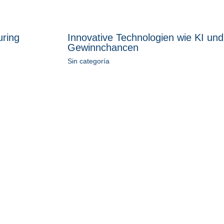
uring
Innovative Technologien wie KI und
Gewinnchancen
Sin categoría