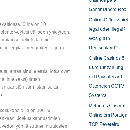
Casinos para
Ganar Dinero Real
Online-Glücksspiel
avaltiossa. Siinä on 10
legal oder illegal?
ielenterveytesi väliseen yhteyteen.
Was gilt in
n muutamia luetteloitamme
Deutschland?
ani. Digitaalinen pokeri tarjoaa
Online Casinos 5
Euro Einzahlung
tu antaa sinulle etuja, jotka ovat
mit Paysafecard
a ilmaiseksi) ilman
Österreich CCTV
eliympäristön varmistamiseksi
a.
Systems
Melhores Casinos
kolikkopeleillä on 100 %
Online em Portugal
ollenkaan. Joskus kannustimien
TOP Fevereiro
a vedonlyöntiä suurten muutosten