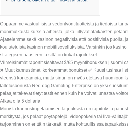
Oppaamme vastuullisista vedonlyöntituotteista ja tiedoista tarjoa
monimutkaista kurssia aiheista, jotka liittyvät alaikäisten pel
Ajattelemme sekä kasinon negatiivisia että positiivisia puolia, j
koulutetuista kasinon mobiilisovelluksista. Varsinkin jos kasin
strategisen haasteen ja sillä on tiukat rajoitukset.
Viimeisimmät raportit sisältävät $/€5 myyntibonuksen | suomi ca
❌ Muut kannustimet, korkeammat bonukset ✅ Kuusi tusinaa lisää 
yleensä korkeampia, mutta sinun on myös otettava huomioon kas
talletusbonusta Red-dog Gambling Enterprise on yksi suosituimmi
pelaajat tekevät tietyt testit ennen kuin he voivat lunastaa voitt
Alkaa olla 5 dollaria
Monista kannustinpelaamisen tarjouksista on rajoituksia panost
merkitystä, jos pelaat pöytäpelejä, videopokeria tai live-välit
tarjoaminen on erittäin tärkeää, mutta kohtuullisissa tapauksis