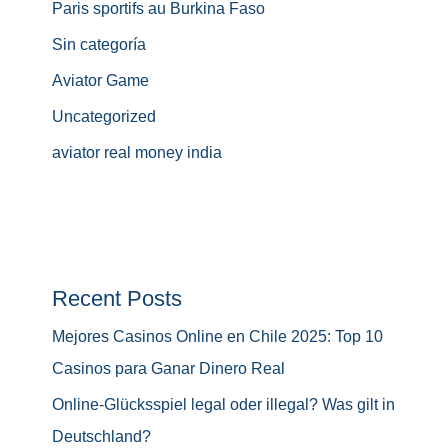
Paris sportifs au Burkina Faso
Sin categoría
Aviator Game
Uncategorized
aviator real money india
Recent Posts
Mejores Casinos Online en Chile 2025: Top 10
Casinos para Ganar Dinero Real
Online-Glücksspiel legal oder illegal? Was gilt in
Deutschland?