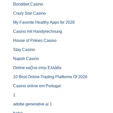
Bondibet Casino
Crazy Star Casino
My Favorite Healthy Apps for 2026
Casino mit Handyrechnung
House of Pokies Casino
Stay Casino
Napoli Casino
Online καζίνο στην Ελλάδα
10 Best Online Trading Platforms Of 2026
Casino online em Portugal
1
adobe generative ai 1