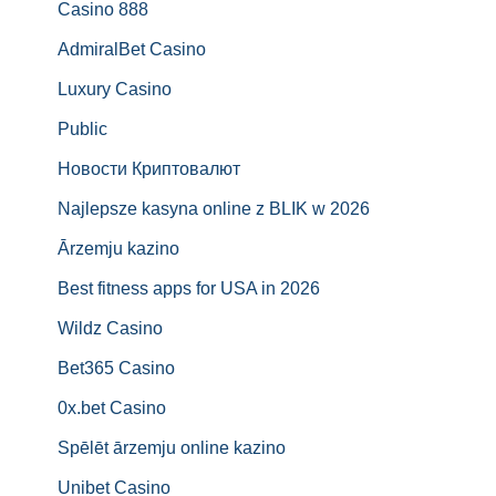
Casino 888
AdmiralBet Casino
Luxury Casino
Public
Новости Криптовалют
Najlepsze kasyna online z BLIK w 2026
Ārzemju kazino
Best fitness apps for USA in 2026
Wildz Casino
Bet365 Casino
0x.bet Casino
Spēlēt ārzemju online kazino
Unibet Casino