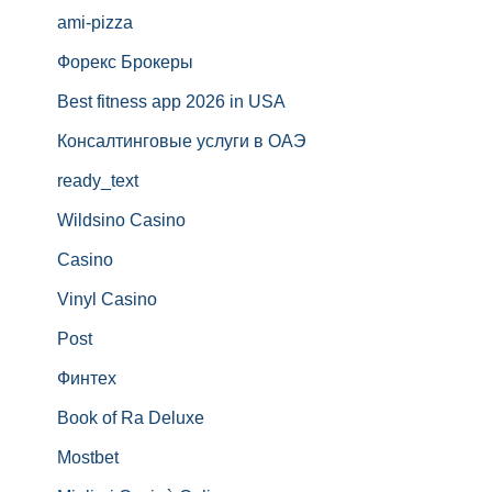
ami-pizza
Форекс Брокеры
Best fitness app 2026 in USA
Консалтинговые услуги в ОАЭ
ready_text
Wildsino Casino
Casino
Vinyl Casino
Post
Финтех
Book of Ra Deluxe
Mostbet