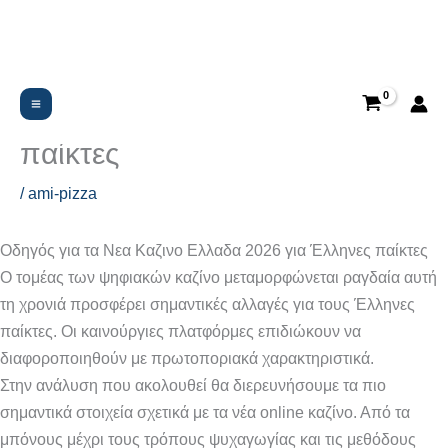
Ir
al
contenido
Οδηγός για τα Νεα Καζινο
Ελλαδα 2026 για Έλληνες
παίκτες
/
ami-pizza
Οδηγός για τα Νεα Καζινο Ελλαδα 2026 για Έλληνες παίκτες
Ο τομέας των ψηφιακών καζίνο μεταμορφώνεται ραγδαία αυτή
τη χρονιά προσφέρει σημαντικές αλλαγές για τους Έλληνες
παίκτες. Οι καινούργιες πλατφόρμες επιδιώκουν να
διαφοροποιηθούν με πρωτοποριακά χαρακτηριστικά.
Στην ανάλυση που ακολουθεί θα διερευνήσουμε τα πιο
σημαντικά στοιχεία σχετικά με τα νέα online καζίνο. Από τα
μπόνους μέχρι τους τρόπους ψυχαγωγίας και τις μεθόδους