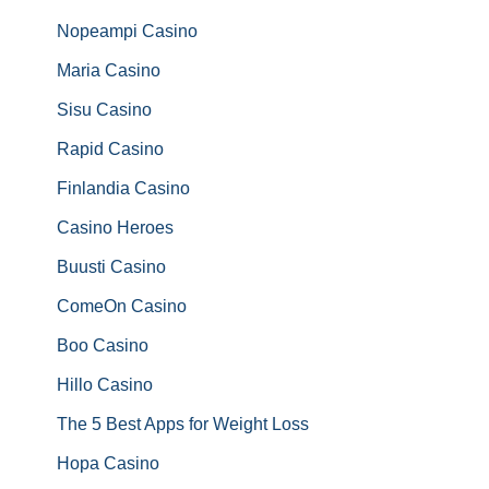
Nopeampi Casino
Maria Casino
Sisu Casino
Rapid Casino
Finlandia Casino
Casino Heroes
Buusti Casino
ComeOn Casino
Boo Casino
Hillo Casino
The 5 Best Apps for Weight Loss
Hopa Casino