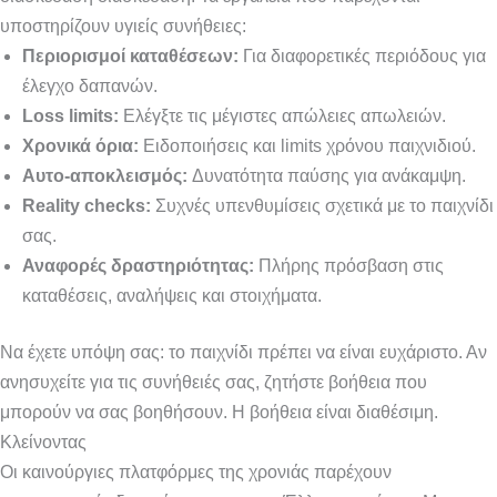
υποστηρίζουν υγιείς συνήθειες:
Περιορισμοί καταθέσεων:
Για διαφορετικές περιόδους για
έλεγχο δαπανών.
Loss limits:
Ελέγξτε τις μέγιστες απώλειες απωλειών.
Χρονικά όρια:
Ειδοποιήσεις και limits χρόνου παιχνιδιού.
Αυτο-αποκλεισμός:
Δυνατότητα παύσης για ανάκαμψη.
Reality checks:
Συχνές υπενθυμίσεις σχετικά με το παιχνίδι
σας.
Αναφορές δραστηριότητας:
Πλήρης πρόσβαση στις
καταθέσεις, αναλήψεις και στοιχήματα.
Να έχετε υπόψη σας: το παιχνίδι πρέπει να είναι ευχάριστο. Αν
ανησυχείτε για τις συνήθειές σας, ζητήστε βοήθεια που
μπορούν να σας βοηθήσουν. Η βοήθεια είναι διαθέσιμη.
Κλείνοντας
Οι καινούργιες πλατφόρμες της χρονιάς παρέχουν