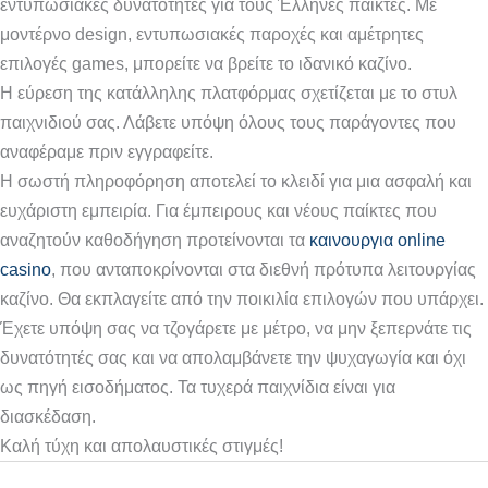
εντυπωσιακές δυνατότητες για τους Έλληνες παίκτες. Με
μοντέρνο design, εντυπωσιακές παροχές και αμέτρητες
επιλογές games, μπορείτε να βρείτε το ιδανικό καζίνο.
Η εύρεση της κατάλληλης πλατφόρμας σχετίζεται με το στυλ
παιχνιδιού σας. Λάβετε υπόψη όλους τους παράγοντες που
αναφέραμε πριν εγγραφείτε.
Η σωστή πληροφόρηση αποτελεί το κλειδί για μια ασφαλή και
ευχάριστη εμπειρία. Για έμπειρους και νέους παίκτες που
αναζητούν καθοδήγηση προτείνονται τα
καινουργια online
casino
, που ανταποκρίνονται στα διεθνή πρότυπα λειτουργίας
καζίνο. Θα εκπλαγείτε από την ποικιλία επιλογών που υπάρχει.
Έχετε υπόψη σας να τζογάρετε με μέτρο, να μην ξεπερνάτε τις
δυνατότητές σας και να απολαμβάνετε την ψυχαγωγία και όχι
ως πηγή εισοδήματος. Τα τυχερά παιχνίδια είναι για
διασκέδαση.
Καλή τύχη και απολαυστικές στιγμές!