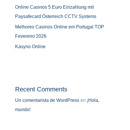
Online Casinos 5 Euro Einzahlung mit
Paysafecard Österreich CCTV Systems
Melhores Casinos Online em Portugal TOP
Fevereiro 2026
Kasyno Online
Recent Comments
Un comentarista de WordPress
en
¡Hola,
mundo!