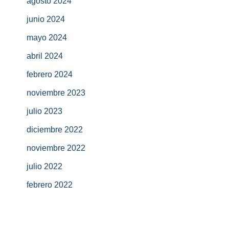
agosto 2024
junio 2024
mayo 2024
abril 2024
febrero 2024
noviembre 2023
julio 2023
diciembre 2022
noviembre 2022
julio 2022
febrero 2022