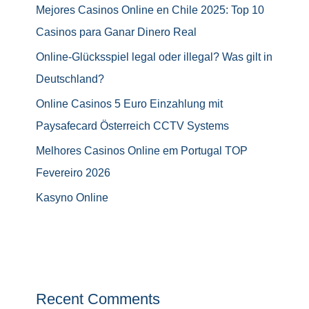
Mejores Casinos Online en Chile 2025: Top 10
Casinos para Ganar Dinero Real
Online-Glücksspiel legal oder illegal? Was gilt in
Deutschland?
Online Casinos 5 Euro Einzahlung mit
Paysafecard Österreich CCTV Systems
Melhores Casinos Online em Portugal TOP
Fevereiro 2026
Kasyno Online
Recent Comments