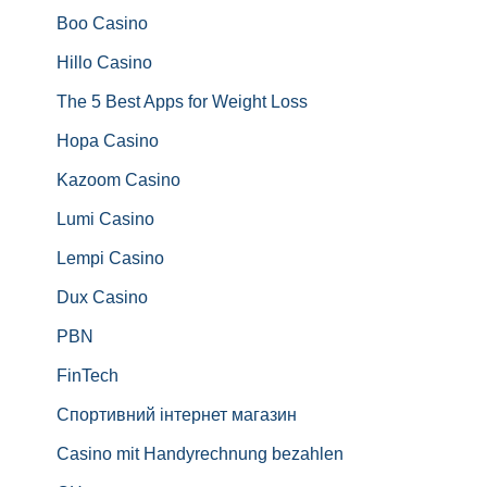
Boo Casino
Hillo Casino
The 5 Best Apps for Weight Loss
Hopa Casino
Kazoom Casino
Lumi Casino
Lempi Casino
Dux Casino
PBN
FinTech
Спортивний інтернет магазин
Casino mit Handyrechnung bezahlen