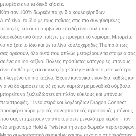
μπορέσετε να τα διεκδικήσετε.
Κάτι σαν 100% δωρεάν παιχνίδια κουλοχέρηδων
Αυτό είναι το ίδιο με τους παίκτες στις πιο συνηθισμένες
περιοχές, και αυτό συμβαίνει επειδή είναι πολύ πιο
διασκεδαστικό όταν παίζετε με πραγματικό νόμισμα. Μπορείτε
να παίξετε το ίδιο και με τα λίγα κουλοχέρηδες Thumb όπως
σας αρέσουν, όλα αυτά που απλώς μεταφέρουν τα στοιχεία σας
σε ένα online καζίνο. Πολλές πρόσθετες κατηγορίες μπόνους
είναι διαθέσιμες στο κουλοχέρη Crazy Existence, στο νεότερο
επιλεγμένο online καζίνο. Έχουν κανονικά εικονίδια, καθώς και
για να δοκιμάσετε τις αξίες των καρτών με μοναδικά σύμβολα,
μπορείτε να ξεκλειδώσετε επιπλέον κύκλους και μπόνους
περιστροφής. Η νέα σειρά κουλοχέρηδων Dragon Connect
προσφέρει τώρα μερικές συναρπαστικές προσφορές μπόνους
που σας επιτρέπουν να αποκομίσετε μεγαλύτερα κέρδη – τον
νέο μηχανισμό Hold & Twist και τη σειρά δωρεάν περιστροφών.
Με το συναρπαστικό gameplay και την ευκαιρία στις τεράστιες