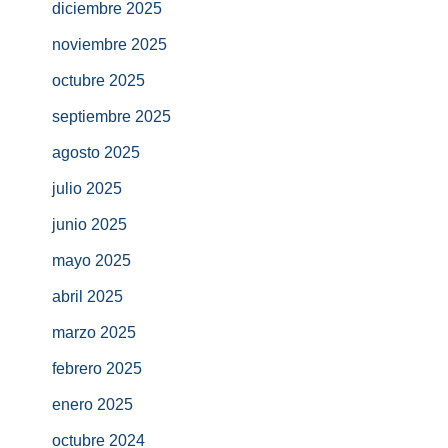
diciembre 2025
noviembre 2025
octubre 2025
septiembre 2025
agosto 2025
julio 2025
junio 2025
mayo 2025
abril 2025
marzo 2025
febrero 2025
enero 2025
octubre 2024