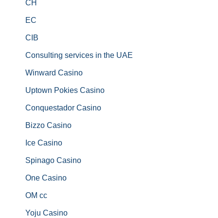
CH
EC
CIB
Consulting services in the UAE
Winward Casino
Uptown Pokies Casino
Conquestador Casino
Bizzo Casino
Ice Casino
Spinago Casino
One Casino
OM cc
Yoju Casino