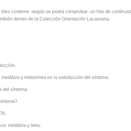
e libro contiene -según se podrá comprobar- un hilo de continuida
ambién dentro de la Colección Orientación Lacaniana.
ducción.
 metáfora y metonimia en la satisfacción del síntoma.
a del síntoma.
 síntoma?
TN.
o: metáfora y letra.