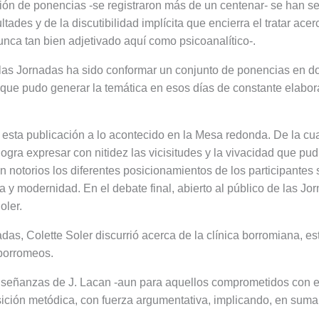
ión de ponencias -se registraron más de un centenar- se han 
tades y de la discutibilidad implícita que encierra el tratar ace
unca tan bien adjetivado aquí como psicoanalítico-.
as Jornadas ha sido conformar un conjunto de ponencias en dos
 que pudo generar la temática en esos días de constante elabor
esta publicación a lo acontecido en la Mesa redonda. De la cual
logra expresar con nitidez las vicisitudes y la vivacidad que pud
 notorios los diferentes posicionamientos de los participantes 
y modernidad. En el debate final, abierto al público de las Jor
oler.
as, Colette Soler discurrió acerca de la clínica borromiana, esto
 borromeos.
nseñanzas de J. Lacan -aun para aquellos comprometidos con el
sición metódica, con fuerza argumentativa, implicando, en suma 